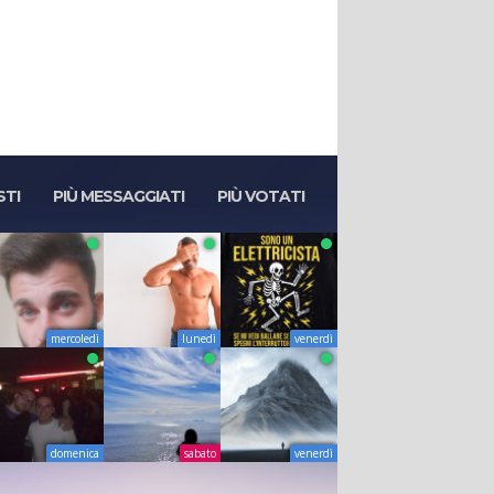
STI
PIÙ MESSAGGIATI
PIÙ VOTATI
mercoledì
lunedì
venerdì
domenica
sabato
venerdì