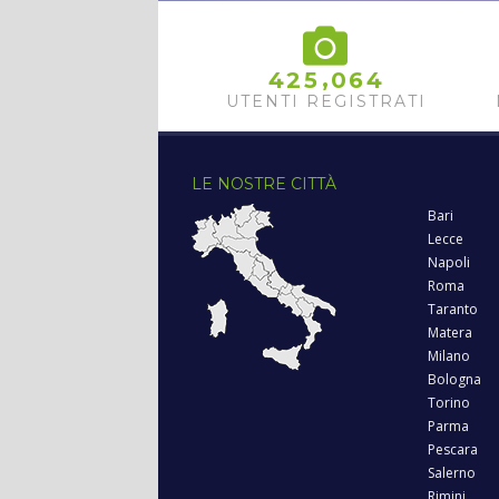
,
4
2
5
0
6
4
UTENTI REGISTRATI
LE NOSTRE CITTÀ
Bari
Lecce
Napoli
Roma
Taranto
Matera
Milano
Bologna
Torino
Parma
Pescara
Salerno
Rimini