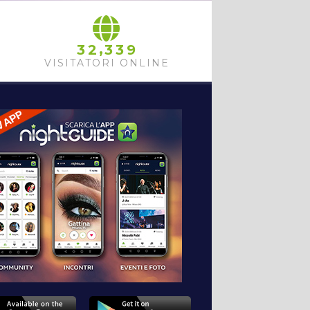
,
3
2
3
3
9
VISITATORI ONLINE