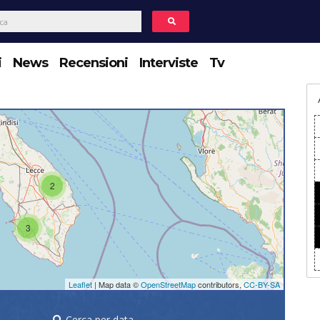
i
News
Recensioni
Interviste
Tv
2
3
Leaflet
| Map data ©
OpenStreetMap
contributors,
CC-BY-SA
Cerca per data