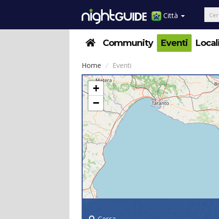
Città
Community
Eventi
Local
Home
Eventi
+
−
Cerca