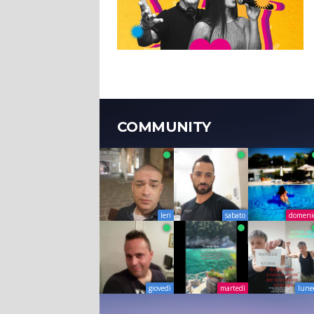
COMMUNITY
Ieri
sabato
domeni
giovedì
martedì
lune