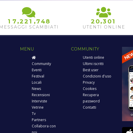
,
,
,
1
7
2
2
1
7
4
8
2
0
3
0
1
MESSAGGI SCAMBIATI
UTENTI ONLINE
MENU
COMMUNITY
Utenti online
Community
Ultimi iscritti
Eventi
Best user
Festival
Condizioni d'uso
Locali
Privacy
News
Cookies
Recensioni
Recupera
Interviste
password
Vetrine
Contatti
Tv
Partners
Collabora con
noi