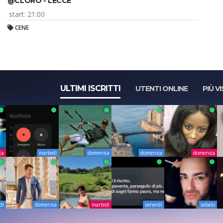
@CLORO - LECCE
start: 21:00
CENE
ULTIMI ISCRITTI
UTENTI ONLINE
PIÙ VI
ca
martedì
domenica
domenica
domenica
dì
domenica
martedì
venerdì
sabato