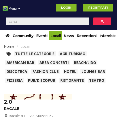
LOGIN
REGISTRATI
Menu
Community
Eventi
Locali
News
Recensioni
Interviste
Home
Locali
TUTTE LE CATEGORIE
AGRITURISMO
AMERICAN BAR
AREA CONCERTI
BEACH/LIDO
DISCOTECA
FASHION CLUB
HOTEL
LOUNGE BAR
PIZZERIA
PUB/DISCOPUB
RISTORANTE
TEATRO
2.0
RACALE
Racale (LE), Via Mazzini 62