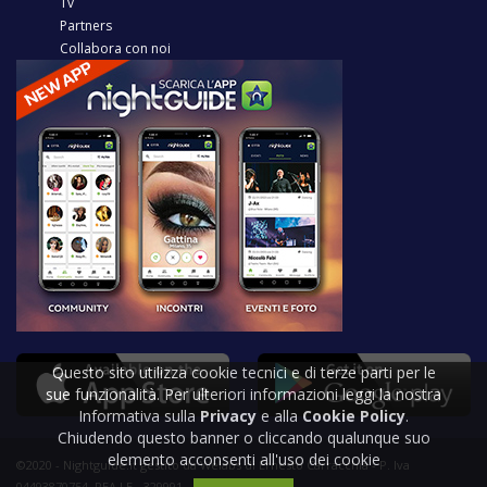
Tv
Partners
Collabora con noi
Questo sito utilizza cookie tecnici e di terze parti per le
sue funzionalità. Per ulteriori informazioni leggi la nostra
Informativa sulla
Privacy
e alla
Cookie Policy
.
Chiudendo questo banner o cliccando qualunque suo
elemento acconsenti all'uso dei cookie
©2020 - Nightguide.it gestito da Welabs di Ernesto Carracchia - P. Iva
04493870754, REA LE - 329991