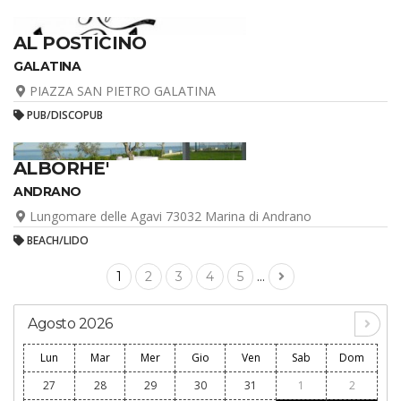
AL POSTICINO
GALATINA
PIAZZA SAN PIETRO GALATINA
PUB/DISCOPUB
ALBORHE'
ANDRANO
Lungomare delle Agavi 73032 Marina di Andrano
BEACH/LIDO
...
1
2
3
4
5
Agosto 2026
Lun
Mar
Mer
Gio
Ven
Sab
Dom
27
28
29
30
31
1
2