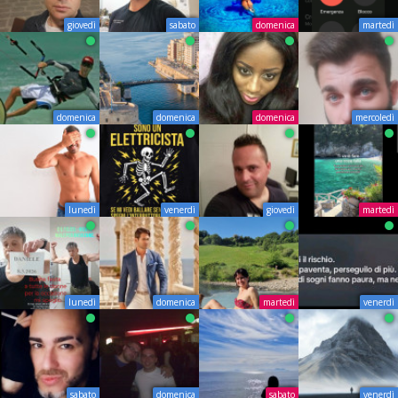
giovedì
sabato
domenica
martedì
domenica
domenica
domenica
mercoledì
lunedì
venerdì
giovedì
martedì
lunedì
domenica
martedì
venerdì
sabato
domenica
sabato
venerdì