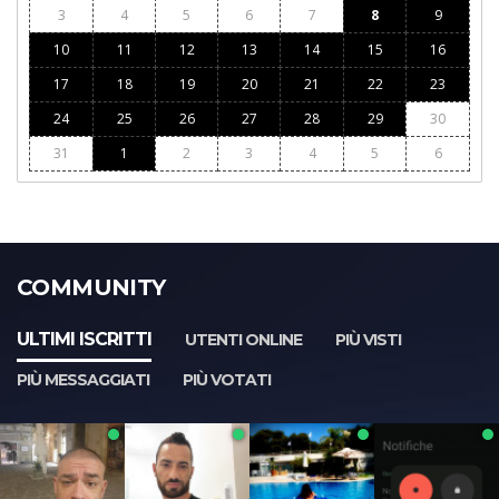
3
4
5
6
7
8
9
10
11
12
13
14
15
16
17
18
19
20
21
22
23
24
25
26
27
28
29
30
31
1
2
3
4
5
6
COMMUNITY
ULTIMI ISCRITTI
UTENTI ONLINE
PIÙ VISTI
PIÙ MESSAGGIATI
PIÙ VOTATI