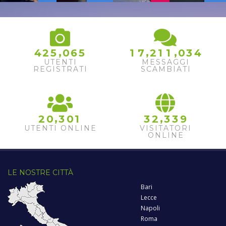
,
,
,
4
2
5
0
6
5
1
7
2
1
1
0
3
4
UTENTI
MESSAGGI
REGISTRATI
SCAMBIATI
,
,
2
0
3
0
1
3
2
3
3
9
UTENTI ONLINE
VISITATORI
ONLINE
LE NOSTRE CITTÀ
Bari
Lecce
Napoli
Roma