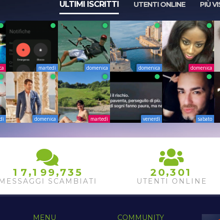
ULTIMI ISCRITTI
UTENTI ONLINE
PIÙ VI
ca
martedì
domenica
domenica
domenica
dì
domenica
martedì
venerdì
sabato
,
,
,
1
7
1
9
9
7
3
5
2
0
3
0
1
MESSAGGI SCAMBIATI
UTENTI ONLINE
MENU
COMMUNITY