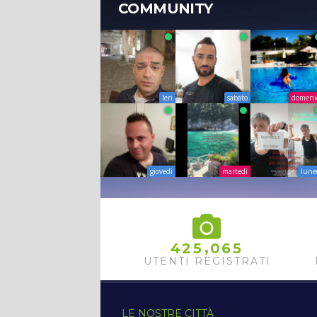
COMMUNITY
Ieri
sabato
domeni
giovedì
martedì
lune
,
4
2
5
0
6
5
UTENTI REGISTRATI
LE NOSTRE CITTÀ