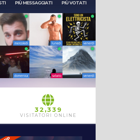
STI
PIÙ MESSAGGIATI
PIÙ VOTATI
mercoledì
lunedì
venerdì
domenica
sabato
venerdì
,
3
2
3
3
9
VISITATORI ONLINE