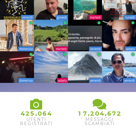
venerdì
giovedì
martedì
lunedì
domenica
martedì
venerdì
sabato
domenica
sabato
venerdì
venerdì
,
,
,
4
2
5
0
6
4
1
7
2
0
4
6
7
2
UTENTI
MESSAGGI
REGISTRATI
SCAMBIATI