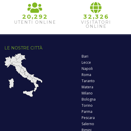
,
,
2
0
2
9
2
3
2
3
2
6
UTENTI ONLINE
VISITATORI
ONLINE
LE NOSTRE CITTÀ
Bari
Lecce
Napoli
Roma
Taranto
Matera
Milano
Bologna
Torino
Parma
Pescara
Salerno
Rimini