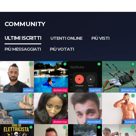
COMMUNITY
ULTIMI ISCRITTI
UTENTI ONLINE
PIÙ VISTI
PIÙ MESSAGGIATI
PIÙ VOTATI
sabato
domenica
martedì
domenica
domenica
domenica
mercoledì
lunedì