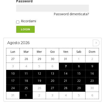
Password
Password dimenticata?
Ricordami
LOGIN
Agosto 2026
Lun
Mar
Mer
Gio
Ven
Sab
Dom
27
28
29
30
31
1
2
3
4
5
6
7
8
9
10
11
12
13
14
15
16
17
18
19
20
21
22
23
24
25
26
27
28
29
30
31
1
2
3
4
5
6