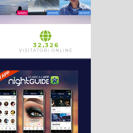
sabato
venerdì
venerdì
,
3
2
3
2
6
VISITATORI ONLINE