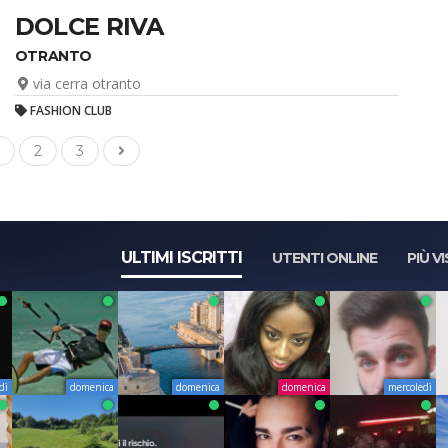
DOLCE RIVA
OTRANTO
via cerra otranto
FASHION CLUB
2
3
ULTIMI ISCRITTI
UTENTI ONLINE
PIÙ VI
dì
domenica
domenica
domenica
mercoledì