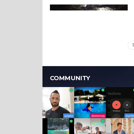
1
COMMUNITY
sabato
domenica
marte