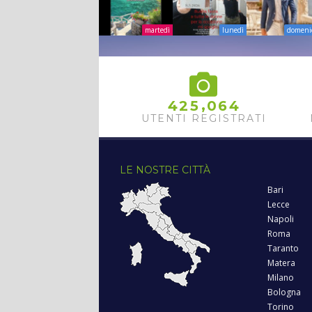
martedì
lunedì
domeni
,
4
2
5
0
6
4
UTENTI REGISTRATI
LE NOSTRE CITTÀ
Bari
Lecce
Napoli
Roma
Taranto
Matera
Milano
Bologna
Torino