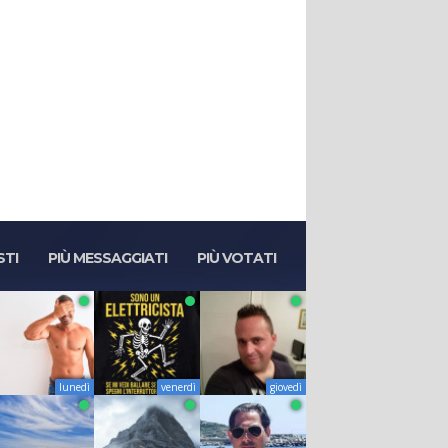
STI
PIÙ MESSAGGIATI
PIÙ VOTATI
lunedì
venerdì
giovedì