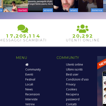
ca
martedì
venerdì
sabato
domenica
,
,
,
1
7
2
0
5
1
1
4
2
0
2
9
2
MESSAGGI SCAMBIATI
UTENTI ONLINE
MENU
COMMUNITY
Utenti online
Community
Ultimi iscritti
Eventi
Best user
Festival
Condizioni d'uso
Locali
Privacy
News
Cookies
Recensioni
Recupera
Interviste
password
Vetrine
Contatti