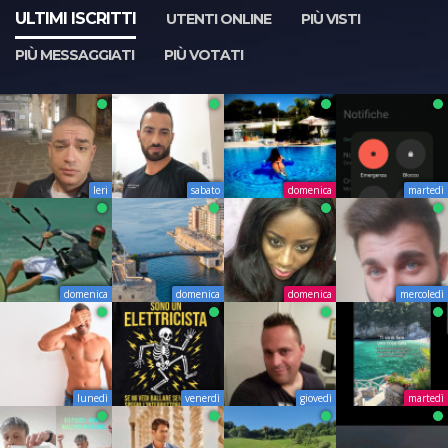
ULTIMI ISCRITTI
UTENTI ONLINE
PIÙ VISTI
PIÙ MESSAGGIATI
PIÙ VOTATI
Ieri
sabato
domenica
martedì
domenica
domenica
domenica
mercoledì
lunedì
venerdì
giovedì
martedì