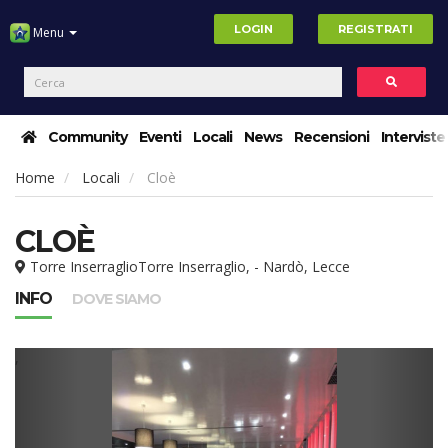
LOGIN
REGISTRATI
Menu
Community
Eventi
Locali
News
Recensioni
Interviste
Home
Locali
Cloè
CLOÈ
Torre InserraglioTorre Inserraglio, - Nardò, Lecce
INFO
DOVE SIAMO
,
,