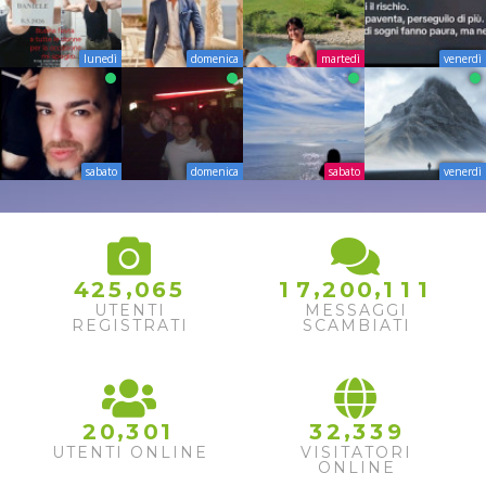
lunedì
domenica
martedì
venerdì
sabato
domenica
sabato
venerdì
,
,
,
4
2
5
0
6
5
1
7
2
0
0
1
1
1
UTENTI
MESSAGGI
REGISTRATI
SCAMBIATI
,
,
2
0
3
0
1
3
2
3
3
9
UTENTI ONLINE
VISITATORI
ONLINE