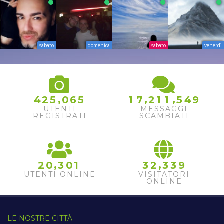
sabato
domenica
sabato
venerdì
,
,
,
4
2
5
0
6
5
1
7
2
1
1
5
4
9
UTENTI
MESSAGGI
REGISTRATI
SCAMBIATI
,
,
2
0
3
0
1
3
2
3
3
9
UTENTI ONLINE
VISITATORI
ONLINE
LE NOSTRE CITTÀ