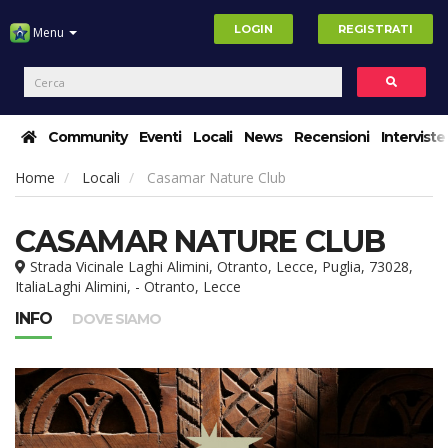
LOGIN
REGISTRATI
Menu
Community
Eventi
Locali
News
Recensioni
Interviste
Home
Locali
Casamar Nature Club
CASAMAR NATURE CLUB
Strada Vicinale Laghi Alimini, Otranto, Lecce, Puglia, 73028,
ItaliaLaghi Alimini, - Otranto, Lecce
INFO
DOVE SIAMO