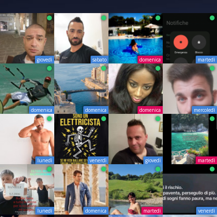
giovedì
sabato
domenica
martedì
domenica
domenica
domenica
mercoledì
lunedì
venerdì
giovedì
martedì
lunedì
domenica
martedì
venerdì