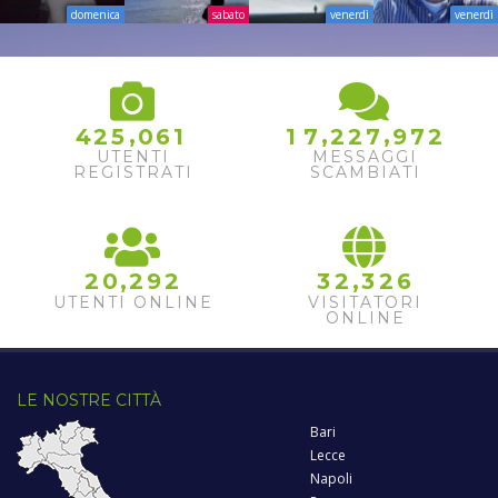
domenica
sabato
venerdì
venerdì
,
,
,
4
2
5
0
6
1
1
7
2
2
7
9
7
2
UTENTI
MESSAGGI
REGISTRATI
SCAMBIATI
,
,
2
0
2
9
2
3
2
3
2
6
UTENTI ONLINE
VISITATORI
ONLINE
LE NOSTRE CITTÀ
Bari
Lecce
Napoli