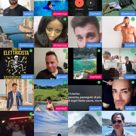
sabato
domenica
martedì
domenica
domenica
domenica
mercoledì
lunedì
venerdì
giovedì
martedì
lunedì
domenica
martedì
venerdì
sabato