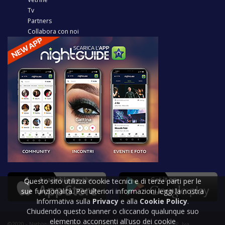
Tv
Partners
Collabora con noi
Questo sito utilizza cookie tecnici e di terze parti per le
sue funzionalità. Per ulteriori informazioni leggi la nostra
Informativa sulla
Privacy
e alla
Cookie Policy
.
Chiudendo questo banner o cliccando qualunque suo
elemento acconsenti all'uso dei cookie
©2020 - Nightguide.it gestito da Welabs di Ernesto Carracchia - P. Iva