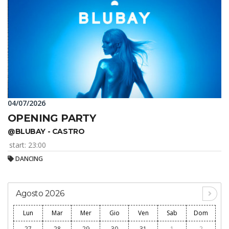
04/07/2026
OPENING PARTY
@BLUBAY - CASTRO
start: 23:00
DANCING
Agosto 2026
Lun
Mar
Mer
Gio
Ven
Sab
Dom
27
28
29
30
31
1
2