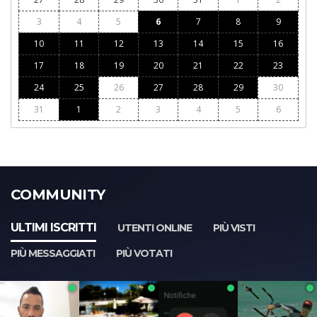
3
4
5
6
7
8
9
10
11
12
13
14
15
16
17
18
19
20
21
22
23
24
25
26
27
28
29
30
31
1
2
3
4
5
6
COMMUNITY
ULTIMI ISCRITTI
UTENTI ONLINE
PIÙ VISTI
PIÙ MESSAGGIATI
PIÙ VOTATI