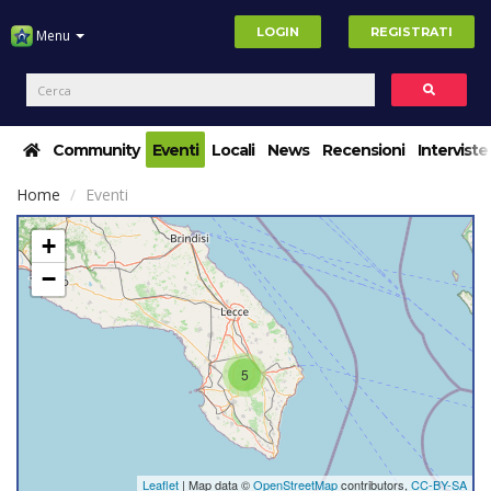
LOGIN
REGISTRATI
Menu
Community
Eventi
Locali
News
Recensioni
Interviste
Home
Eventi
+
−
5
Leaflet
| Map data ©
OpenStreetMap
contributors,
CC-BY-SA