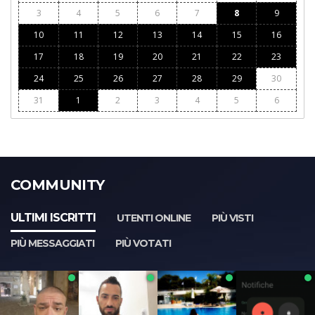
3
4
5
6
7
8
9
10
11
12
13
14
15
16
17
18
19
20
21
22
23
24
25
26
27
28
29
30
31
1
2
3
4
5
6
COMMUNITY
ULTIMI ISCRITTI
UTENTI ONLINE
PIÙ VISTI
PIÙ MESSAGGIATI
PIÙ VOTATI