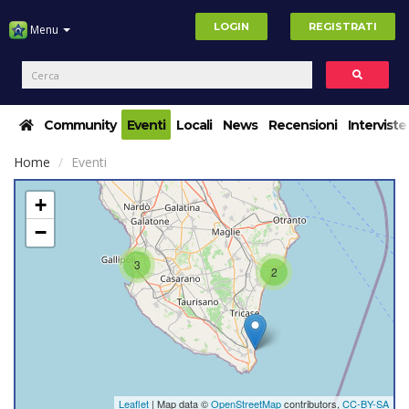
LOGIN
REGISTRATI
Menu
Community
Eventi
Locali
News
Recensioni
Interviste
Home
Eventi
+
−
3
2
Leaflet
| Map data ©
OpenStreetMap
contributors,
CC-BY-SA