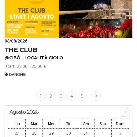
08/08/2026
THE CLUB
@GIBÒ - LOCALITÀ CIOLO
start: 23:00 - 25,00 €
DANCING
...
1
2
3
4
5
Agosto 2026
Lun
Mar
Mer
Gio
Ven
Sab
Dom
27
28
29
30
31
1
2