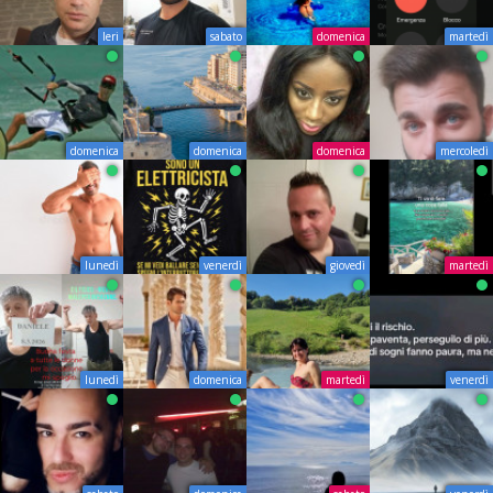
Ieri
sabato
domenica
martedì
domenica
domenica
domenica
mercoledì
lunedì
venerdì
giovedì
martedì
lunedì
domenica
martedì
venerdì