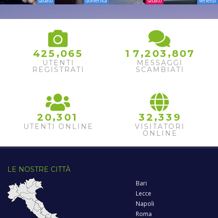
sabato
domenica
sabato
venerdì
,
,
,
4
2
5
0
6
5
1
7
2
0
3
8
0
7
UTENTI
MESSAGGI
REGISTRATI
SCAMBIATI
,
,
2
0
3
0
1
3
2
3
3
9
UTENTI ONLINE
VISITATORI
ONLINE
LE NOSTRE CITTÀ
Bari
Lecce
Napoli
Roma