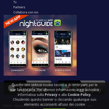
Tv
Partners
Collabora con noi
Questo sito utilizza cookie tecnici e di terze parti per le
sue funzionalità. Per ulteriori informazioni leggi la nostra
Informativa sulla
Privacy
e alla
Cookie Policy
.
Chiudendo questo banner o cliccando qualunque suo
elemento acconsenti all'uso dei cookie
©2020 - Nightguide.it gestito da Welabs di Ernesto Carracchia - P. Iva