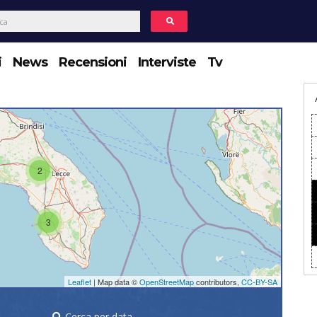
i
News
Recensioni
Interviste
Tv
2
3
Leaflet
| Map data ©
OpenStreetMap
contributors,
CC-BY-SA
Cerca per data