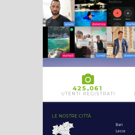
sabato
domenica
marte
martedì
lunedì
domeni
,
4
2
5
0
6
1
UTENTI REGISTRATI
LE NOSTRE CITTÀ
Bari
Lecce