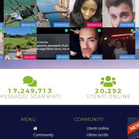
dì
domenica
domenica
domenica
mercoledì
ca
martedì
venerdì
sabato
domenica
,
,
,
1
7
2
4
9
7
1
3
2
0
2
9
2
MESSAGGI SCAMBIATI
UTENTI ONLINE
MENU
COMMUNITY
Utenti online
Community
Ultimi iscritti