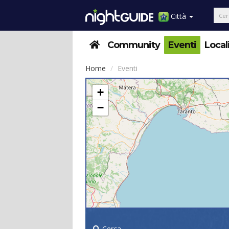
Città
Community
Eventi
Local
Home
Eventi
+
−
Cerca