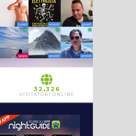
lunedì
venerdì
giovedì
sabato
venerdì
venerdì
,
3
2
3
2
6
VISITATORI ONLINE