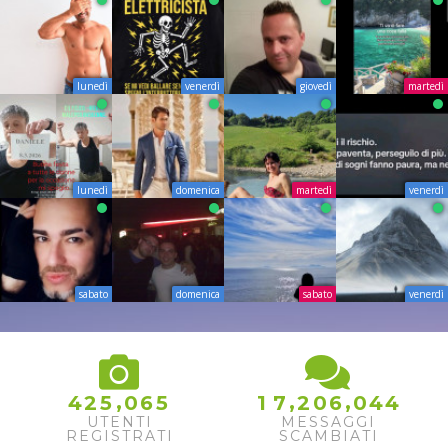
lunedì
venerdì
giovedì
martedì
lunedì
domenica
martedì
venerdì
sabato
domenica
sabato
venerdì
,
,
,
4
2
5
0
6
5
1
7
2
0
6
0
4
4
UTENTI
MESSAGGI
REGISTRATI
SCAMBIATI