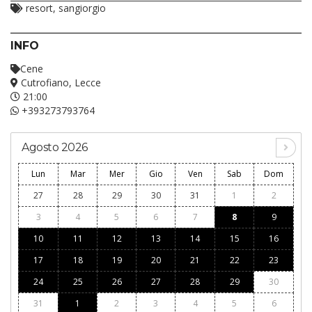
resort, sangiorgio
INFO
Cene
Cutrofiano, Lecce
21:00
+393273793764
Agosto 2026
Lun
Mar
Mer
Gio
Ven
Sab
Dom
27
28
29
30
31
1
2
3
4
5
6
7
8
9
10
11
12
13
14
15
16
17
18
19
20
21
22
23
24
25
26
27
28
29
30
31
1
2
3
4
5
6