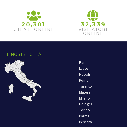
,
,
2
0
3
0
1
3
2
3
3
9
UTENTI ONLINE
VISITATORI
ONLINE
LE NOSTRE CITTÀ
Bari
Lecce
Napoli
Roma
Taranto
Matera
Milano
Bologna
Torino
Parma
Pescara