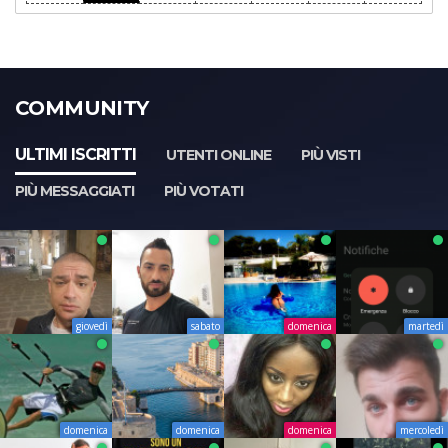
COMMUNITY
ULTIMI ISCRITTI
UTENTI ONLINE
PIÙ VISTI
PIÙ MESSAGGIATI
PIÙ VOTATI
giovedì
sabato
domenica
martedì
domenica
domenica
domenica
mercoledì