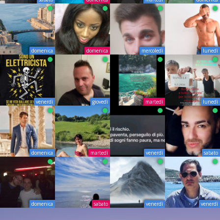
domenica
domenica
mercoledì
lunedì
venerdì
giovedì
martedì
lunedì
domenica
martedì
venerdì
sabato
domenica
sabato
venerdì
venerdì