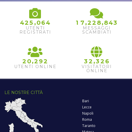
,
,
,
4
2
5
0
6
4
1
7
2
2
8
8
4
3
UTENTI
MESSAGGI
REGISTRATI
SCAMBIATI
,
,
2
0
2
9
2
3
2
3
2
6
UTENTI ONLINE
VISITATORI
ONLINE
LE NOSTRE CITTÀ
Bari
Lecce
Napoli
Roma
Taranto
Matera