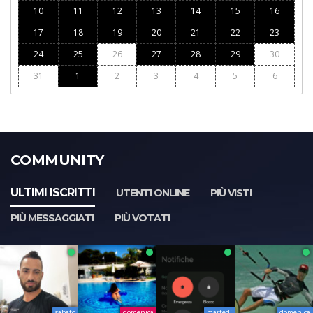
10
11
12
13
14
15
16
17
18
19
20
21
22
23
24
25
26
27
28
29
30
31
1
2
3
4
5
6
COMMUNITY
ULTIMI ISCRITTI
UTENTI ONLINE
PIÙ VISTI
PIÙ MESSAGGIATI
PIÙ VOTATI
sabato
domenica
martedì
domenica