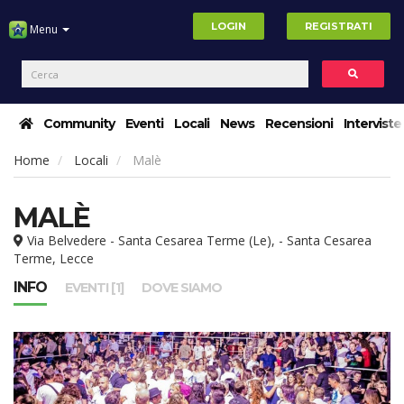
LOGIN
REGISTRATI
Menu
Community
Eventi
Locali
News
Recensioni
Interviste
Home
Locali
Malè
MALÈ
Via Belvedere - Santa Cesarea Terme (Le), - Santa Cesarea
Terme, Lecce
INFO
EVENTI [1]
DOVE SIAMO