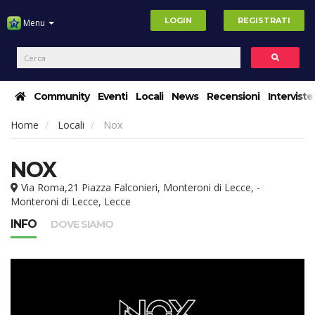
LOGIN
REGISTRATI
Menu
Community
Eventi
Locali
News
Recensioni
Interviste
Home
Locali
Nox
NOX
Via Roma,21 Piazza Falconieri, Monteroni di Lecce, -
Monteroni di Lecce, Lecce
INFO
DOVE SIAMO