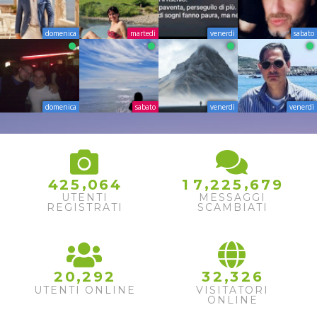
domenica
martedì
venerdì
sabato
domenica
sabato
venerdì
venerdì
,
,
,
4
2
5
0
6
4
1
7
2
2
5
6
7
9
UTENTI
MESSAGGI
REGISTRATI
SCAMBIATI
,
,
2
0
2
9
2
3
2
3
2
6
UTENTI ONLINE
VISITATORI
ONLINE