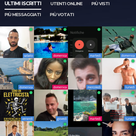
ULTIMI ISCRITTI
UTENTI ONLINE
PIÙ VISTI
PIÙ MESSAGGIATI
PIÙ VOTATI
sabato
domenica
martedì
domenica
domenica
domenica
mercoledì
lunedì
venerdì
giovedì
martedì
lunedì