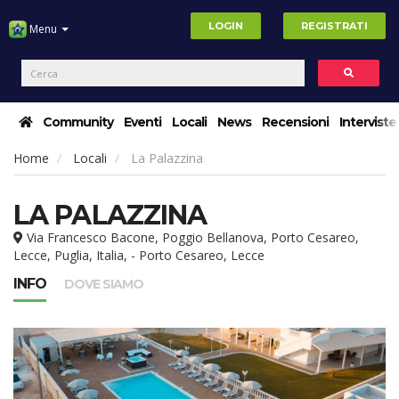
LOGIN
REGISTRATI
Menu
Community
Eventi
Locali
News
Recensioni
Interviste
Home
Locali
La Palazzina
LA PALAZZINA
Via Francesco Bacone, Poggio Bellanova, Porto Cesareo,
Lecce, Puglia, Italia, - Porto Cesareo, Lecce
INFO
DOVE SIAMO