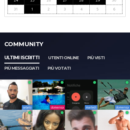
24
25
26
27
28
29
30
31
1
2
3
4
5
6
COMMUNITY
ULTIMI ISCRITTI
UTENTI ONLINE
PIÙ VISTI
PIÙ MESSAGGIATI
PIÙ VOTATI
sabato
domenica
martedì
domenica