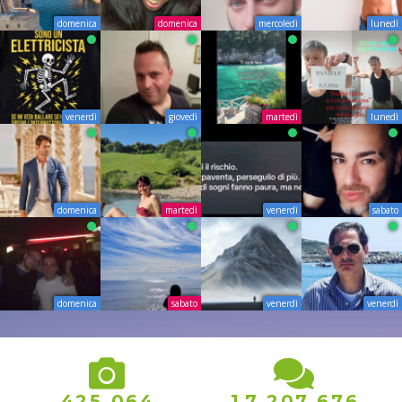
domenica
domenica
mercoledì
lunedì
venerdì
giovedì
martedì
lunedì
domenica
martedì
venerdì
sabato
domenica
sabato
venerdì
venerdì
,
,
,
4
2
5
0
6
4
1
7
2
0
7
6
7
6