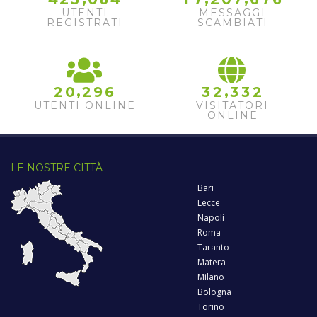
UTENTI
MESSAGGI
REGISTRATI
SCAMBIATI
,
,
2
0
2
9
6
3
2
3
3
2
UTENTI ONLINE
VISITATORI
ONLINE
LE NOSTRE CITTÀ
Bari
Lecce
Napoli
Roma
Taranto
Matera
Milano
Bologna
Torino