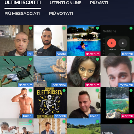
ULTIMI ISCRITTI
UTENTI ONLINE
PIÙ VISTI
PIÙ MESSAGGIATI
PIÙ VOTATI
Ieri
sabato
domenica
martedì
domenica
domenica
domenica
mercoledì
lunedì
venerdì
giovedì
martedì