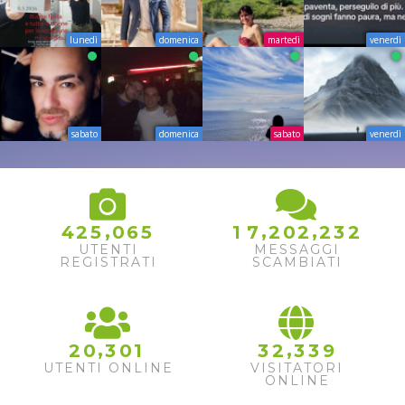
lunedì
domenica
martedì
venerdì
sabato
domenica
sabato
venerdì
,
,
,
4
2
5
0
6
5
1
7
2
0
2
2
3
2
UTENTI
MESSAGGI
REGISTRATI
SCAMBIATI
,
,
2
0
3
0
1
3
2
3
3
9
UTENTI ONLINE
VISITATORI
ONLINE