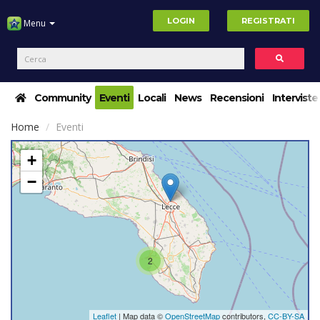
LOGIN
REGISTRATI
Menu
Community
Eventi
Locali
News
Recensioni
Interviste
Home
Eventi
+
−
2
Leaflet
| Map data ©
OpenStreetMap
contributors,
CC-BY-SA