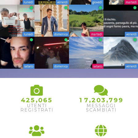
lunedì
venerdì
giovedì
martedì
lunedì
domenica
martedì
venerdì
sabato
domenica
sabato
venerdì
,
,
,
4
2
5
0
6
5
1
7
2
0
3
7
9
9
UTENTI
MESSAGGI
REGISTRATI
SCAMBIATI