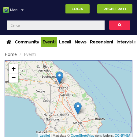
LOGIN
REGISTRATI
Menu
Community
Eventi
Locali
News
Recensioni
Interviste
Home
Eventi
+
−
Leaflet
| Map data ©
OpenStreetMap
contributors,
CC-BY-SA