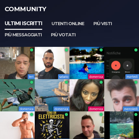
COMMUNITY
ULTIMI ISCRITTI
UTENTI ONLINE
PIÙ VISTI
PIÙ MESSAGGIATI
PIÙ VOTATI
Ieri
sabato
domenica
martedì
domenica
domenica
domenica
mercoledì