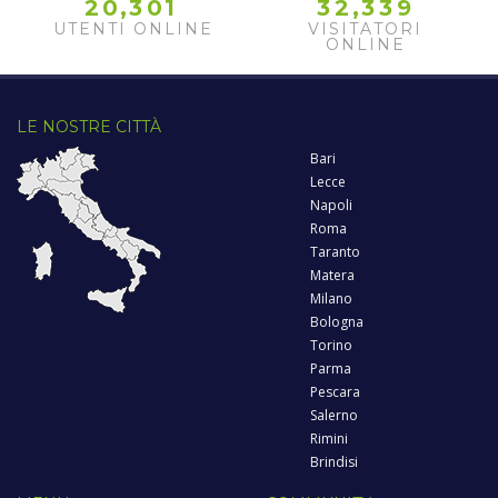
,
,
2
0
3
0
1
3
2
3
3
9
UTENTI ONLINE
VISITATORI
ONLINE
LE NOSTRE CITTÀ
Bari
Lecce
Napoli
Roma
Taranto
Matera
Milano
Bologna
Torino
Parma
Pescara
Salerno
Rimini
Brindisi