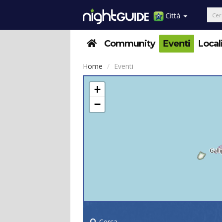
Città
Community
Eventi
Local
Home
Eventi
+
−
Cerca