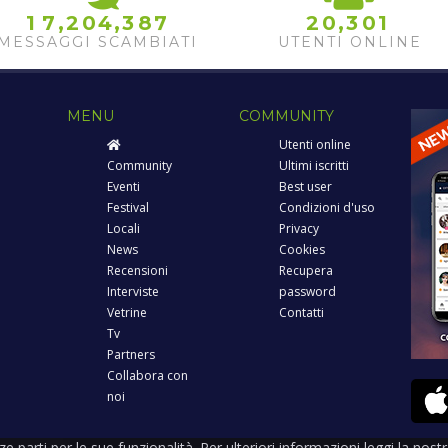
,
,
,
1
7
2
0
4
3
8
7
2
0
3
0
1
MESSAGGI SCAMBIATI
UTENTI ONLINE
MENU
COMMUNITY
Utenti online
Community
Ultimi iscritti
Eventi
Best user
Festival
Condizioni d'uso
Locali
Privacy
News
Cookies
Recensioni
Recupera
Interviste
password
Vetrine
Contatti
Tv
Partners
Collabora con
noi
rze parti per le sue funzionalità. Per ulteriori informazioni leggi la nos