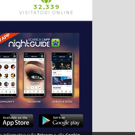
,
3
2
3
3
9
VISITATORI ONLINE
tra Informativa sulla
Privacy
e alla
Cookie