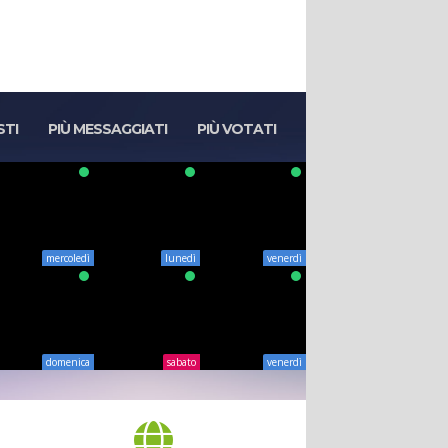
STI
PIÙ MESSAGGIATI
PIÙ VOTATI
mercoledì
lunedì
venerdì
domenica
sabato
venerdì