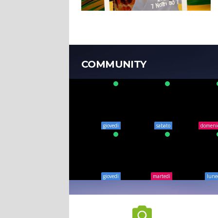
COMMUNITY
giovedì
sabato
domeni
giovedì
martedì
lune