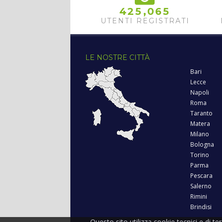
,
4
2
5
0
6
5
UTENTI REGISTRATI
LE NOSTRE CITTÀ
Bari
Lecce
Napoli
Roma
Taranto
Matera
Milano
Bologna
Torino
Parma
Pescara
Salerno
Rimini
Brindisi
Questo sito utilizza cookie tecnici e di te