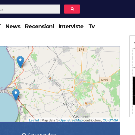
i
News
Recensioni
Interviste
Tv
Leaflet
| Map data ©
OpenStreetMap
contributors,
CC-BY-SA
Cerca per data