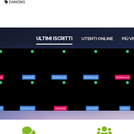
DANCING
ULTIMI ISCRITTI
UTENTI ONLINE
PIÙ VI
ca
martedì
domenica
domenica
domenica
dì
domenica
martedì
venerdì
sabato