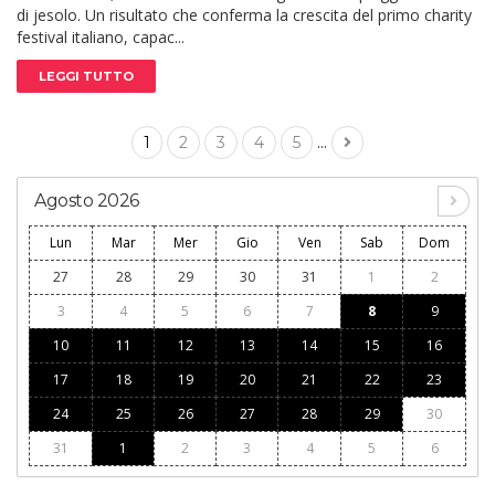
di jesolo. Un risultato che conferma la crescita del primo charity
festival italiano, capac...
LEGGI TUTTO
...
1
2
3
4
5
Agosto 2026
Lun
Mar
Mer
Gio
Ven
Sab
Dom
27
28
29
30
31
1
2
3
4
5
6
7
8
9
10
11
12
13
14
15
16
17
18
19
20
21
22
23
24
25
26
27
28
29
30
31
1
2
3
4
5
6