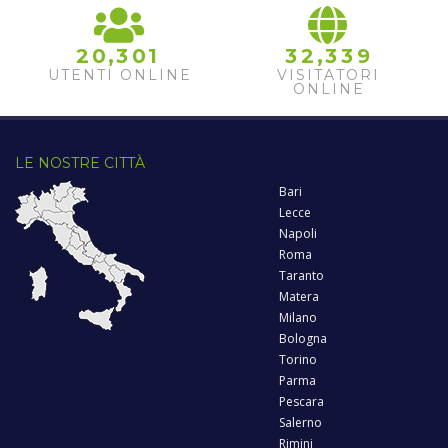
,
,
2
0
3
0
1
3
2
3
3
9
UTENTI ONLINE
VISITATORI
ONLINE
LE NOSTRE CITTÀ
Bari
Lecce
Napoli
Roma
Taranto
Matera
Milano
Bologna
Torino
Parma
Pescara
Salerno
Rimini