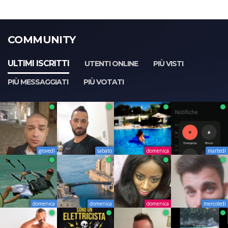
COMMUNITY
ULTIMI ISCRITTI
UTENTI ONLINE
PIÙ VISTI
PIÙ MESSAGGIATI
PIÙ VOTATI
giovedì
sabato
domenica
martedì
domenica
domenica
domenica
mercoledì