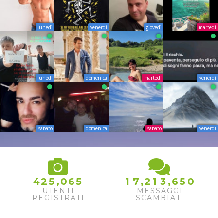
lunedì
venerdì
giovedì
martedì
lunedì
domenica
martedì
venerdì
sabato
domenica
sabato
venerdì
0
,
,
,
4
2
5
0
6
5
1
7
2
1
3
6
5
1
UTENTI
MESSAGGI
REGISTRATI
SCAMBIATI