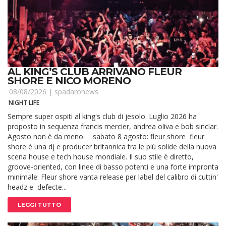
AL KING’S CLUB ARRIVANO FLEUR
SHORE E NICO MORENO
08/08/2026 |
spadaronews
NIGHT LIFE
Sempre super ospiti al king's club di jesolo. Luglio 2026 ha
proposto in sequenza francis mercier, andrea oliva e bob sinclar.
Agosto non è da meno. sabato 8 agosto: fleur shore fleur
shore è una dj e producer britannica tra le più solide della nuova
scena house e tech house mondiale. Il suo stile è diretto,
groove-oriented, con linee di basso potenti e una forte impronta
minimale. Fleur shore vanta release per label del calibro di cuttin'
headz e defecte...
LEGGI TUTTO