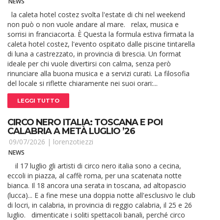
NEWS
la caleta hotel costez svolta l'estate di chi nel weekend
non può o non vuole andare al mare. relax, musica e
sorrisi in franciacorta. È Questa la formula estiva firmata la
caleta hotel costez, l'evento ospitato dalle piscine tintarella
di luna a castrezzato, in provincia di brescia. Un format
ideale per chi vuole divertirsi con calma, senza però
rinunciare alla buona musica e a servizi curati. La filosofia
del locale si riflette chiaramente nei suoi orari:...
LEGGI TUTTO
CIRCO NERO ITALIA: TOSCANA E POI
CALABRIA A METÀ LUGLIO ’26
09/07/2026 |
lorenzotiezzi
NEWS
il 17 luglio gli artisti di circo nero italia sono a cecina,
eccoli in piazza, al caffè roma, per una scatenata notte
bianca. Il 18 ancora una serata in toscana, ad altopascio
(lucca)... E a fine mese una doppia notte all'esclusivo le club
di locri, in calabria, in provincia di reggio calabria, il 25 e 26
luglio. dimenticate i soliti spettacoli banali, perché circo