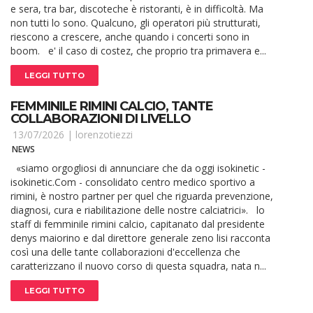
e sera, tra bar, discoteche è ristoranti, è in difficoltà. Ma
non tutti lo sono. Qualcuno, gli operatori più strutturati,
riescono a crescere, anche quando i concerti sono in
boom. e' il caso di costez, che proprio tra primavera e...
LEGGI TUTTO
FEMMINILE RIMINI CALCIO, TANTE
COLLABORAZIONI DI LIVELLO
13/07/2026 |
lorenzotiezzi
NEWS
«siamo orgogliosi di annunciare che da oggi isokinetic -
isokinetic.Com - consolidato centro medico sportivo a
rimini, è nostro partner per quel che riguarda prevenzione,
diagnosi, cura e riabilitazione delle nostre calciatrici». lo
staff di femminile rimini calcio, capitanato dal presidente
denys maiorino e dal direttore generale zeno lisi racconta
così una delle tante collaborazioni d'eccellenza che
caratterizzano il nuovo corso di questa squadra, nata n...
LEGGI TUTTO