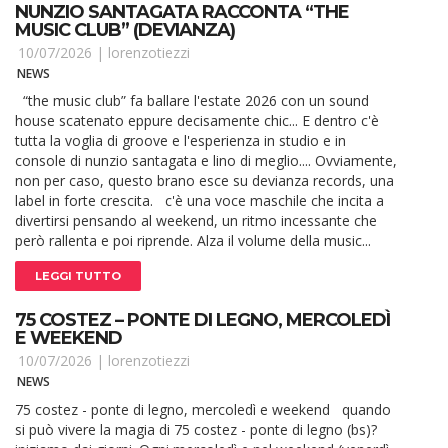
NUNZIO SANTAGATA RACCONTA “THE
MUSIC CLUB” (DEVIANZA)
10/07/2026 |
lorenzotiezzi
NEWS
“the music club” fa ballare l'estate 2026 con un sound
house scatenato eppure decisamente chic... E dentro c'è
tutta la voglia di groove e l'esperienza in studio e in
console di nunzio santagata e lino di meglio.... Ovviamente,
non per caso, questo brano esce su devianza records, una
label in forte crescita. c'è una voce maschile che incita a
divertirsi pensando al weekend, un ritmo incessante che
però rallenta e poi riprende. Alza il volume della music...
LEGGI TUTTO
75 COSTEZ – PONTE DI LEGNO, MERCOLEDÌ
E WEEKEND
10/07/2026 |
lorenzotiezzi
NEWS
75 costez - ponte di legno, mercoledì e weekend quando
si può vivere la magia di 75 costez - ponte di legno (bs)?