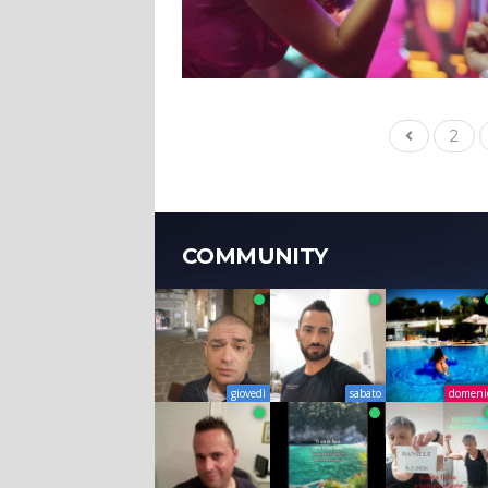
2
COMMUNITY
giovedì
sabato
domeni