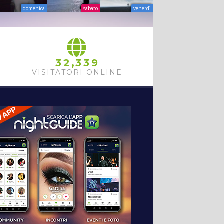
domenica
sabato
venerdì
,
3
2
3
3
9
VISITATORI ONLINE