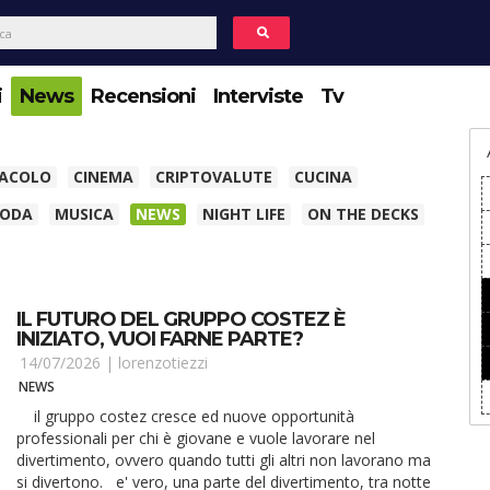
i
News
Recensioni
Interviste
Tv
TACOLO
CINEMA
CRIPTOVALUTE
CUCINA
ODA
MUSICA
NEWS
NIGHT LIFE
ON THE DECKS
IL FUTURO DEL GRUPPO COSTEZ È
INIZIATO, VUOI FARNE PARTE?
14/07/2026 |
lorenzotiezzi
NEWS
il gruppo costez cresce ed nuove opportunità
professionali per chi è giovane e vuole lavorare nel
divertimento, ovvero quando tutti gli altri non lavorano ma
si divertono. e' vero, una parte del divertimento, tra notte