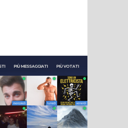
STI
PIÙ MESSAGGIATI
PIÙ VOTATI
mercoledì
lunedì
venerdì