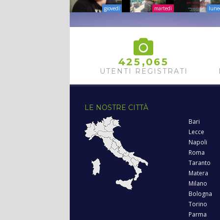
giovedì
martedì
lune
,
4
2
5
0
6
5
UTENTI REGISTRATI
LE NOSTRE CITTÀ
Bari
Lecce
Napoli
Roma
Taranto
Matera
Milano
Bologna
Torino
Parma