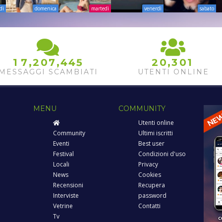
dì
domenica
martedì
venerdì
sabato
,
,
,
1
7
2
0
7
4
4
5
2
0
3
0
1
MESSAGGI SCAMBIATI
UTENTI ONLINE
MENU
COMMUNITY
Utenti online
Community
Ultimi iscritti
Eventi
Best user
Festival
Condizioni d'uso
Locali
Privacy
News
Cookies
Recensioni
Recupera
Interviste
password
Vetrine
Contatti
Tv