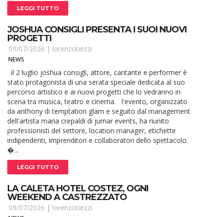
LEGGI TUTTO
JOSHUA CONSIGLI PRESENTA I SUOI NUOVI
PROGETTI
09/07/2026 |
lorenzotiezzi
NEWS
il 2 luglio joshua consigli, attore, cantante e performer è
stato protagonista di una serata speciale dedicata al suo
percorso artistico e ai nuovi progetti che lo vedranno in
scena tra musica, teatro e cinema. l'evento, organizzato
da anthony di temptation glam e seguito dal management
dell'artista maria crepaldi di jumar events, ha riunito
professionisti del settore, location manager, etichette
indipendenti, imprenditori e collaboratori dello spettacolo.
�...
LEGGI TUTTO
LA CALETA HOTEL COSTEZ, OGNI
WEEKEND A CASTREZZATO
09/07/2026 |
lorenzotiezzi