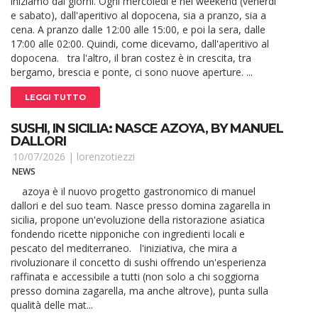
iniziamo dai giorni. Ogni mercoledì e nel weekend (venerdì
e sabato), dall'aperitivo al dopocena, sia a pranzo, sia a
cena. A pranzo dalle 12:00 alle 15:00, e poi la sera, dalle
17:00 alle 02:00. Quindi, come dicevamo, dall'aperitivo al
dopocena. tra l'altro, il bran costez è in crescita, tra
bergamo, brescia e ponte, ci sono nuove aperture. ...
LEGGI TUTTO
SUSHI, IN SICILIA: NASCE AZOYA, BY MANUEL
DALLORI
10/07/2026 |
lorenzotiezzi
NEWS
azoya è il nuovo progetto gastronomico di manuel
dallori e del suo team. Nasce presso domina zagarella in
sicilia, propone un'evoluzione della ristorazione asiatica
fondendo ricette nipponiche con ingredienti locali e
pescato del mediterraneo. l'iniziativa, che mira a
rivoluzionare il concetto di sushi offrendo un'esperienza
raffinata e accessibile a tutti (non solo a chi soggiorna
presso domina zagarella, ma anche altrove), punta sulla
qualità delle mat...