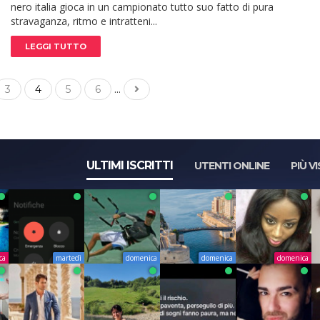
nero italia gioca in un campionato tutto suo fatto di pura
stravaganza, ritmo e intratteni...
LEGGI TUTTO
...
3
4
5
6
ULTIMI ISCRITTI
UTENTI ONLINE
PIÙ VI
ca
martedì
domenica
domenica
domenica