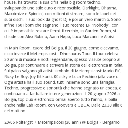
house, ha trovato la sua cifra nella big room techno,
sviluppando uno stile duro e riconoscibile. Darklight, Dharma,
Maxximize e Spinnin', con milioni di stream, sono le label dei
suoi dischi. Il suo look da ghost DJ è poi un vero marchio. Sono
infine 160 i bpm che segnano il suo recente EP “Nobody”, con
cui è impossibile restare fermi. Il cerchio, in Garden Room, si
chiude con Alex Rubino, Aann Høpp, Luca Marcarini e Aloisi.
In Main Room, cuore del Bolgia, il 20 giugno, come dicevamo,
ecco invece il Metempsicosi - Dinosaurus Tour. Il tour celebra
30 anni di musica e notti leggendarie, spesso vissute proprio al
Bolgia, per continuare a scrivere la storia dell'elettronica in Italia.
Sul palco salgono gli artisti simbolo di Metempsicosi: Mario Più,
Ricky Le Roy, Joy Kitikonti, 00zicky e Luca Pechino (alla voce).
Ogni artista ha il suo sound, tutti insieme sono una famiglia.
Techno, progressive e sonorità che hanno segnato un'epoca, e
continuano a far ballare intere generazioni. Il 20 giugno 2026 al
Bolgia, top club elettronico ormai aperto tutto l'anno, si balla
anche nella Lab Room, con Groovers e UBOA. Dalle 23.30 alle 6
del mattino.
20/06 Poltergst + Metempsicosi (30 anni) @ Bolgia - Bergamo