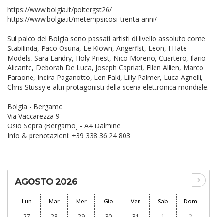
https://www.bolgia.it/poltergst26/
https://www.bolgia.it/metempsicosi-trenta-anni/
Sul palco del Bolgia sono passati artisti di livello assoluto come
Stabilinda, Paco Osuna, Le Klown, Angerfist, Leon, I Hate
Models, Sara Landry, Holy Priest, Nico Moreno, Cuartero, Ilario
Alicante, Deborah De Luca, Joseph Capriati, Ellen Allien, Marco
Faraone, Indira Paganotto, Len Faki, Lilly Palmer, Luca Agnelli,
Chris Stussy e altri protagonisti della scena elettronica mondiale.
Bolgia - Bergamo
Via Vaccarezza 9
Osio Sopra (Bergamo) - A4 Dalmine
Info & prenotazioni: +39 338 36 24 803
AGOSTO 2026
Lun
Mar
Mer
Gio
Ven
Sab
Dom
27
28
29
30
31
1
2