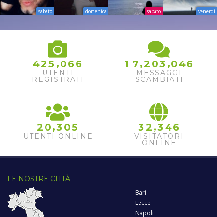
sabato
domenica
sabato
venerdì
,
,
,
4
2
5
0
6
6
1
7
2
0
3
0
4
6
UTENTI
MESSAGGI
REGISTRATI
SCAMBIATI
,
,
2
0
3
0
5
3
2
3
4
6
UTENTI ONLINE
VISITATORI
ONLINE
LE NOSTRE CITTÀ
Bari
Lecce
Napoli