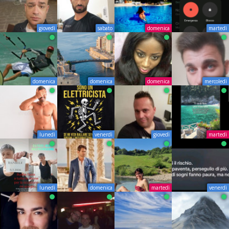
giovedì
sabato
domenica
martedì
domenica
domenica
domenica
mercoledì
lunedì
venerdì
giovedì
martedì
lunedì
domenica
martedì
venerdì