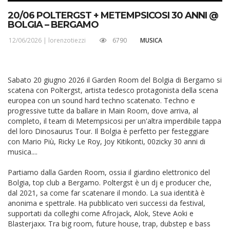
20/06 POLTERGST + METEMPSICOSI 30 ANNI @
BOLGIA – BERGAMO
12/06/2026 |
lorenzotiezzi
6790
MUSICA
Sabato 20 giugno 2026 il Garden Room del Bolgia di Bergamo si
scatena con Poltergst, artista tedesco protagonista della scena
europea con un sound hard techno scatenato. Techno e
progressive tutte da ballare in Main Room, dove arriva, al
completo, il team di Metempsicosi per un'altra imperdibile tappa
del loro Dinosaurus Tour. Il Bolgia è perfetto per festeggiare
con Mario Più, Ricky Le Roy, Joy Kitikonti, 00zicky 30 anni di
musica....
Partiamo dalla Garden Room, ossia il giardino elettronico del
Bolgia, top club a Bergamo. Poltergst è un dj e producer che,
dal 2021, sa come far scatenare il mondo. La sua identità è
anonima e spettrale. Ha pubblicato veri successi da festival,
supportati da colleghi come Afrojack, Alok, Steve Aoki e
Blasterjaxx. Tra big room, future house, trap, dubstep e bass