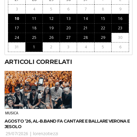
3
4
5
6
7
8
9
10
11
12
13
14
15
16
17
18
19
20
21
22
23
24
25
26
27
28
29
30
31
1
2
3
4
5
6
ARTICOLI CORRELATI
MUSICA
AGOSTO ’26, AL-B.BAND FA CANTARE E BALLARE VERONA E
JESOLO
29/07/2026 |
lorenzotiezzi