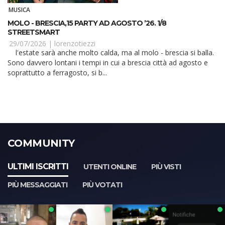
MUSICA
MOLO - BRESCIA,15 PARTY AD AGOSTO ’26. 1/8
STREETSMART
29/07/2026 |
lorenzotiezzi
l'estate sarà anche molto calda, ma al molo - brescia si balla.
Sono davvero lontani i tempi in cui a brescia città ad agosto e
soprattutto a ferragosto, si b...
COMMUNITY
ULTIMI ISCRITTI
UTENTI ONLINE
PIÙ VISTI
PIÙ MESSAGGIATI
PIÙ VOTATI