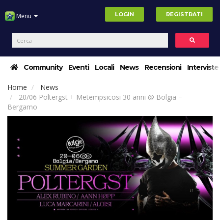
LOGIN
REGISTRATI
Menu
Community
Eventi
Locali
News
Recensioni
Interviste
Home
News
20/06 Poltergst + Metempsicosi 30 anni @ Bolgia –
Bergamo