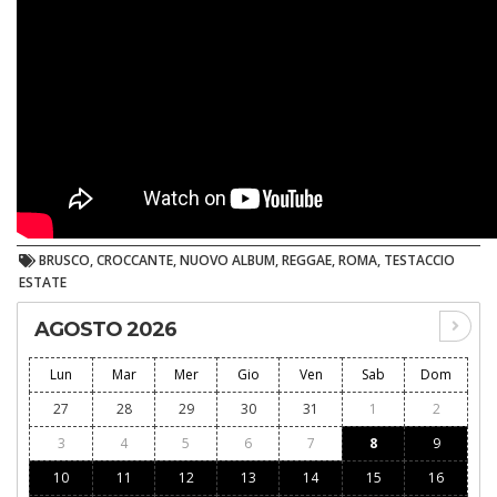
BRUSCO, CROCCANTE, NUOVO ALBUM, REGGAE, ROMA, TESTACCIO
ESTATE
AGOSTO 2026
Lun
Mar
Mer
Gio
Ven
Sab
Dom
27
28
29
30
31
1
2
3
4
5
6
7
8
9
10
11
12
13
14
15
16