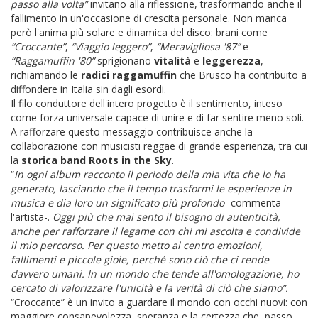
passo alla volta”
invitano alla riflessione, trasformando anche il
fallimento in un'occasione di crescita personale. Non manca
però l'anima più solare e dinamica del disco: brani come
“Croccante”
,
“Viaggio leggero”
,
“Meravigliosa '87”
e
“Raggamuffin '80”
sprigionano
vitalità
e
leggerezza
,
richiamando le
radici
raggamuffin
che Brusco ha contribuito a
diffondere in Italia sin dagli esordi.
Il filo conduttore dell'intero progetto è il sentimento, inteso
come forza universale capace di unire e di far sentire meno soli.
A rafforzare questo messaggio contribuisce anche la
collaborazione con musicisti reggae di grande esperienza, tra cui
la
storica band Roots in the Sky
.
“
In ogni album racconto il periodo della mia vita che lo ha
generato, lasciando che il tempo trasformi le esperienze in
musica e dia loro un significato più profondo
-commenta
l'artista-.
Oggi più che mai sento il bisogno di autenticità,
anche per rafforzare il legame con chi mi ascolta e condivide
il mio percorso. Per questo metto al centro emozioni,
fallimenti e piccole gioie, perché sono ciò che ci rende
davvero umani. In un mondo che tende all'omologazione, ho
cercato di valorizzare l'unicità e la verità di ciò che siamo”.
“Croccante” è un invito a guardare il mondo con occhi nuovi: con
maggiore consapevolezza, speranza e la certezza che, passo