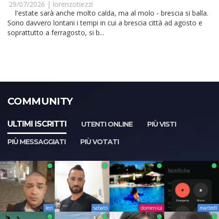
29/07/2026 |
lorenzotiezzi
l'estate sarà anche molto calda, ma al molo - brescia si balla.
Sono davvero lontani i tempi in cui a brescia città ad agosto e
soprattutto a ferragosto, si b...
COMMUNITY
ULTIMI ISCRITTI
UTENTI ONLINE
PIÙ VISTI
PIÙ MESSAGGIATI
PIÙ VOTATI
Ieri
sabato
domenica
martedì