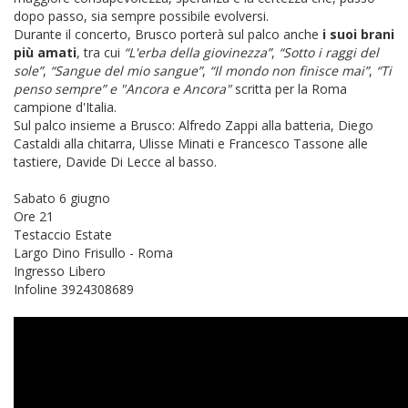
dopo passo, sia sempre possibile evolversi.
Durante il concerto, Brusco porterà sul palco anche
i suoi brani
più amati
, tra cui
“L'erba della giovinezza”
,
“Sotto i raggi del
sole”
,
“Sangue del mio sangue”
,
“Il mondo non finisce mai”
,
“Ti
penso sempre” e "Ancora e Ancora"
scritta per la Roma
campione d'Italia.
Sul palco insieme a Brusco: Alfredo Zappi alla batteria, Diego
Castaldi alla chitarra, Ulisse Minati e Francesco Tassone alle
tastiere, Davide Di Lecce al basso.
Sabato 6 giugno
Ore 21
Testaccio Estate
Largo Dino Frisullo - Roma
Ingresso Libero
Infoline 3924308689