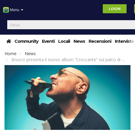
LOGIN
Menu
Community
Eventi
Locali
News
Recensioni
Interviste
Home
News
Brusco presenta il nuovo album “Croccante” sul palco di ...