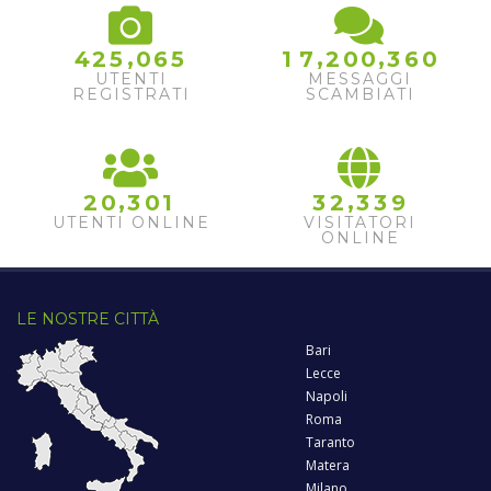
,
,
,
4
2
5
0
6
5
1
7
2
0
0
3
6
0
UTENTI
MESSAGGI
REGISTRATI
SCAMBIATI
,
,
2
0
3
0
1
3
2
3
3
9
UTENTI ONLINE
VISITATORI
ONLINE
LE NOSTRE CITTÀ
Bari
Lecce
Napoli
Roma
Taranto
Matera
Milano