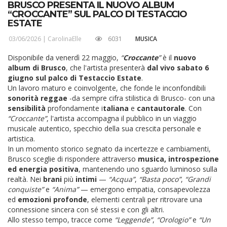
BRUSCO PRESENTA IL NUOVO ALBUM
“CROCCANTE” SUL PALCO DI TESTACCIO
ESTATE
03/06/2026 |
CarolinaElle
6031
MUSICA
Disponibile da venerdì 22 maggio,
“
Croccante
”
è il
nuovo
album di Brusco
, che l'artista presenterà
dal vivo sabato 6
giugno sul palco di Testaccio Estate
.
Un lavoro maturo e coinvolgente, che fonde le inconfondibili
sonorità reggae
-da sempre cifra stilistica di Brusco- con una
sensibilità
profondamente i
taliana
e
cantautorale
. Con
“Croccante”
, l'artista accompagna il pubblico in un viaggio
musicale autentico, specchio della sua crescita personale e
artistica.
In un momento storico segnato da incertezze e cambiamenti,
Brusco sceglie di rispondere attraverso
musica, introspezione
ed energia positiva
, mantenendo uno sguardo luminoso sulla
realtà. Nei
brani
più
intimi
—
“Acqua”
,
“Basta poco”
,
“Grandi
conquiste”
e
“Anima”
— emergono empatia, consapevolezza
ed
emozioni profonde
, elementi centrali per ritrovare una
connessione sincera con sé stessi e con gli altri.
Allo stesso tempo, tracce come
“Leggende”
,
“Orologio”
e
“Un