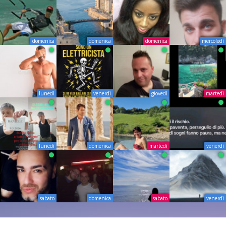
domenica
domenica
domenica
mercoledì
lunedì
venerdì
giovedì
martedì
lunedì
domenica
martedì
venerdì
sabato
domenica
sabato
venerdì