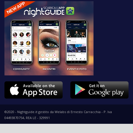
©2020 - Nightguide.it gestito da Welabs di Ernesto Carracchia - P. Iva
04493870754, REA LE - 329991