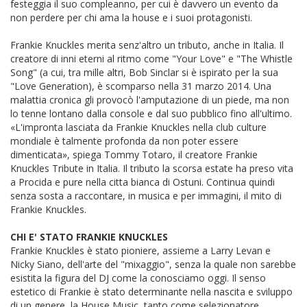
festeggia il suo compleanno, per cui è davvero un evento da
non perdere per chi ama la house e i suoi protagonisti.
Frankie Knuckles merita senz'altro un tributo, anche in Italia. Il
creatore di inni eterni al ritmo come "Your Love" e "The Whistle
Song" (a cui, tra mille altri, Bob Sinclar si è ispirato per la sua
"Love Generation), è scomparso nella 31 marzo 2014. Una
malattia cronica gli provocò l'amputazione di un piede, ma non
lo tenne lontano dalla console e dal suo pubblico fino all'ultimo.
«L'impronta lasciata da Frankie Knuckles nella club culture
mondiale è talmente profonda da non poter essere
dimenticata», spiega Tommy Totaro, il creatore Frankie
Knuckles Tribute in Italia. Il tributo la scorsa estate ha preso vita
a Procida e pure nella citta bianca di Ostuni. Continua quindi
senza sosta a raccontare, in musica e per immagini, il mito di
Frankie Knuckles.
CHI E' STATO FRANKIE KNUCKLES
Frankie Knuckles è stato pioniere, assieme a Larry Levan e
Nicky Siano, dell'arte del "mixaggio", senza la quale non sarebbe
esistita la figura del DJ come la conosciamo oggi. Il senso
estetico di Frankie è stato determinante nella nascita e sviluppo
di un genere, la House Music, tanto come selezionatore