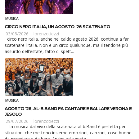
MUSICA
CIRCO NERO ITALIA, UN AGOSTO ’26 SCATENATO
03/08/2026 |
lorenzotiezzi
circo nero italia, anche nel caldo agosto 2026, continua a far
scatenare l'italia. Non è un circo qualunque, ma il tendone più
assurdo dell'estate, fatto di spett...
MUSICA
AGOSTO ’26, AL-B.BAND FA CANTARE E BALLARE VERONA E
JESOLO
29/07/2026 |
lorenzotiezzi
la musica dal vivo della scatenata al-b.Band è perfetta per
situazioni che mettono insieme emozioni, canzoni, cose buone
da mangiare e da bere. Anche ad agosto...