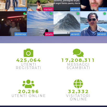
domenica
martedì
venerdì
sabato
domenica
sabato
venerdì
venerdì
1
,
,
,
4
2
5
0
6
4
1
7
2
0
8
3
1
2
UTENTI
MESSAGGI
3
REGISTRATI
SCAMBIATI
,
,
2
0
2
9
6
3
2
3
3
2
UTENTI ONLINE
VISITATORI
ONLINE