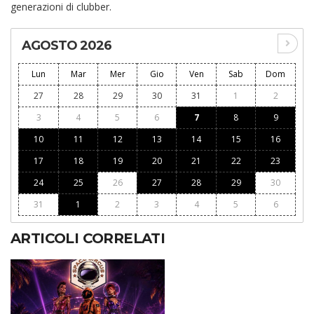
generazioni di clubber.
AGOSTO 2026
Lun
Mar
Mer
Gio
Ven
Sab
Dom
27
28
29
30
31
1
2
3
4
5
6
7
8
9
10
11
12
13
14
15
16
17
18
19
20
21
22
23
24
25
26
27
28
29
30
31
1
2
3
4
5
6
ARTICOLI CORRELATI