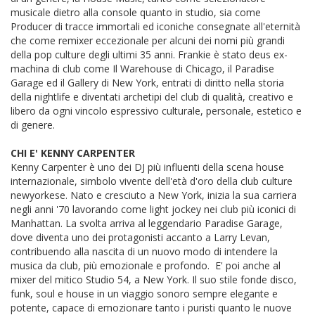
musicale dietro alla console quanto in studio, sia come
Producer di tracce immortali ed iconiche consegnate all'eternità
che come remixer eccezionale per alcuni dei nomi più grandi
della pop culture degli ultimi 35 anni. Frankie è stato deus ex-
machina di club come Il Warehouse di Chicago, il Paradise
Garage ed il Gallery di New York, entrati di diritto nella storia
della nightlife e diventati archetipi del club di qualità, creativo e
libero da ogni vincolo espressivo culturale, personale, estetico e
di genere.
CHI E' KENNY CARPENTER
Kenny Carpenter è uno dei DJ più influenti della scena house
internazionale, simbolo vivente dell'età d'oro della club culture
newyorkese. Nato e cresciuto a New York, inizia la sua carriera
negli anni '70 lavorando come light jockey nei club più iconici di
Manhattan. La svolta arriva al leggendario Paradise Garage,
dove diventa uno dei protagonisti accanto a Larry Levan,
contribuendo alla nascita di un nuovo modo di intendere la
musica da club, più emozionale e profondo. E' poi anche al
mixer del mitico Studio 54, a New York. Il suo stile fonde disco,
funk, soul e house in un viaggio sonoro sempre elegante e
potente, capace di emozionare tanto i puristi quanto le nuove