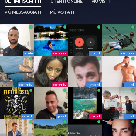
ULTIMI ISCRITTI
UTENTI ONLINE
PIÙ VISTI
PIÙ MESSAGGIATI
PIÙ VOTATI
sabato
domenica
martedì
domenica
domenica
domenica
mercoledì
lunedì
venerdì
giovedì
martedì
lunedì