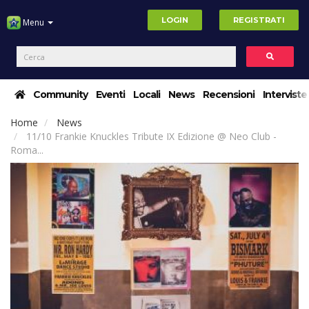
LOGIN
REGISTRATI
Menu
Community
Eventi
Locali
News
Recensioni
Interviste
Home
News
11/10 Frankie Knuckles Tribute IX Edizione @ Neo Club -
Roma...