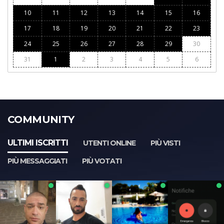
10
11
12
13
14
15
16
17
18
19
20
21
22
23
24
25
26
27
28
29
30
31
1
2
3
4
5
6
COMMUNITY
ULTIMI ISCRITTI
UTENTI ONLINE
PIÙ VISTI
PIÙ MESSAGGIATI
PIÙ VOTATI