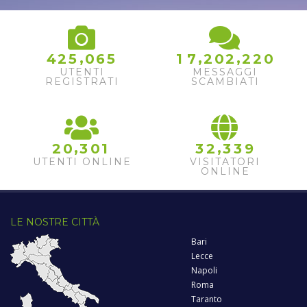
,
,
,
4
2
5
0
6
5
1
7
2
0
2
2
2
0
UTENTI
MESSAGGI
REGISTRATI
SCAMBIATI
,
,
2
0
3
0
1
3
2
3
3
9
UTENTI ONLINE
VISITATORI
ONLINE
LE NOSTRE CITTÀ
Bari
Lecce
Napoli
Roma
Taranto