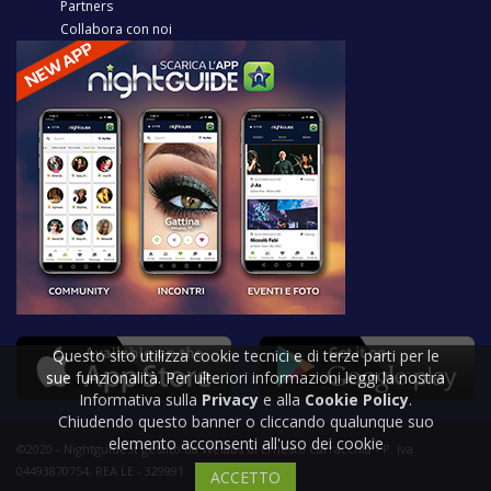
Partners
Collabora con noi
Questo sito utilizza cookie tecnici e di terze parti per le
sue funzionalità. Per ulteriori informazioni leggi la nostra
Informativa sulla
Privacy
e alla
Cookie Policy
.
Chiudendo questo banner o cliccando qualunque suo
elemento acconsenti all'uso dei cookie
©2020 - Nightguide.it gestito da Welabs di Ernesto Carracchia - P. Iva
04493870754, REA LE - 329991
ACCETTO