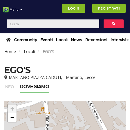
LOGIN
REGISTRATI
Menu
Community
Eventi
Locali
News
Recensioni
Interviste
Home
Locali
EGO'S
EGO'S
MARTANO PIAZZA CADUTI, - Martano, Lecce
DOVE SIAMO
INFO
+
−