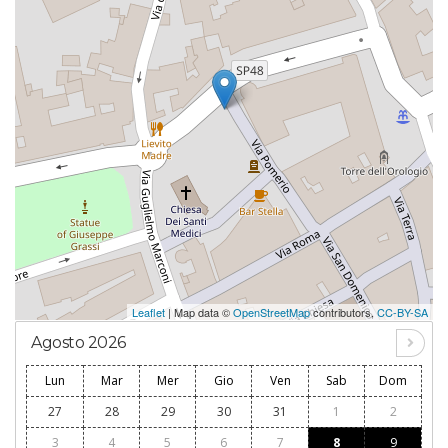
Leaflet
| Map data ©
OpenStreetMap
contributors,
CC-BY-SA
Agosto 2026
Lun
Mar
Mer
Gio
Ven
Sab
Dom
27
28
29
30
31
1
2
3
4
5
6
7
8
9