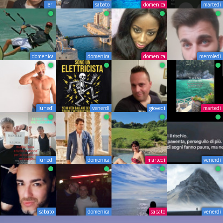
Ieri
sabato
domenica
martedì
domenica
domenica
domenica
mercoledì
lunedì
venerdì
giovedì
martedì
lunedì
domenica
martedì
venerdì
sabato
domenica
sabato
venerdì