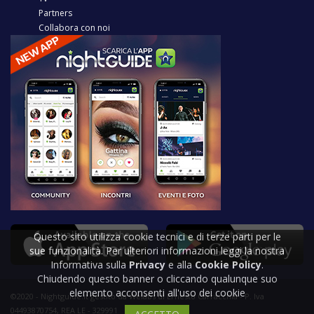
Partners
Collabora con noi
Questo sito utilizza cookie tecnici e di terze parti per le
sue funzionalità. Per ulteriori informazioni leggi la nostra
Informativa sulla
Privacy
e alla
Cookie Policy
.
Chiudendo questo banner o cliccando qualunque suo
elemento acconsenti all'uso dei cookie
©2020 - Nightguide.it gestito da Welabs di Ernesto Carracchia - P. Iva
04493870754, REA LE - 329991