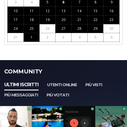
3
4
5
6
7
8
9
10
11
12
13
14
15
16
17
18
19
20
21
22
23
24
25
26
27
28
29
30
31
1
2
3
4
5
6
COMMUNITY
ULTIMI ISCRITTI
UTENTI ONLINE
PIÙ VISTI
PIÙ MESSAGGIATI
PIÙ VOTATI