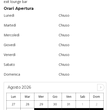
exit lounge bar
Orari Apertura
Lunedì
Chiuso
Martedì
Chiuso
Mercoledì
Chiuso
Giovedì
Chiuso
Venerdì
Chiuso
Sabato
Chiuso
Domenica
Chiuso
Agosto 2026
Lun
Mar
Mer
Gio
Ven
Sab
Dom
27
28
29
30
31
1
2