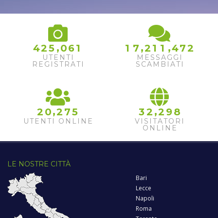
,
,
,
4
2
5
0
6
1
1
7
2
1
1
4
7
2
UTENTI
MESSAGGI
REGISTRATI
SCAMBIATI
,
,
2
0
2
7
5
3
2
2
9
8
UTENTI ONLINE
VISITATORI
ONLINE
LE NOSTRE CITTÀ
Bari
Lecce
Napoli
Roma