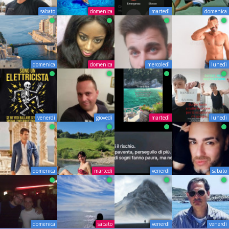
sabato
domenica
martedì
domenica
domenica
domenica
mercoledì
lunedì
venerdì
giovedì
martedì
lunedì
domenica
martedì
venerdì
sabato
domenica
sabato
venerdì
venerdì