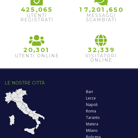
,
,
,
4
2
5
0
6
5
1
7
2
0
1
6
5
0
UTENTI
MESSAGGI
REGISTRATI
SCAMBIATI
,
,
2
0
3
0
1
3
2
3
3
9
UTENTI ONLINE
VISITATORI
ONLINE
LE NOSTRE CITTÀ
Bari
Lecce
Napoli
Roma
Taranto
Matera
Milano
Bologna