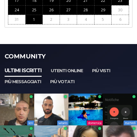
17
18
19
20
21
22
23
24
25
26
27
28
29
30
31
1
2
3
4
5
6
COMMUNITY
ULTIMI ISCRITTI
UTENTI ONLINE
PIÙ VISTI
PIÙ MESSAGGIATI
PIÙ VOTATI
Ieri
sabato
domenica
martedì