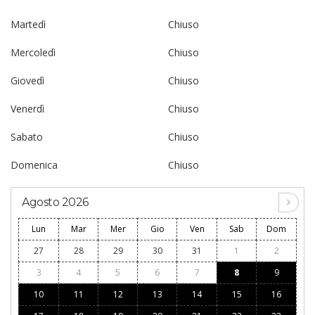
Martedì
Chiuso
Mercoledì
Chiuso
Giovedì
Chiuso
Venerdì
Chiuso
Sabato
Chiuso
Domenica
Chiuso
Agosto 2026
Lun
Mar
Mer
Gio
Ven
Sab
Dom
27
28
29
30
31
1
2
3
4
5
6
7
8
9
10
11
12
13
14
15
16