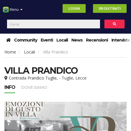
LOGIN
REGISTRATI
Menu
Community
Eventi
Locali
News
Recensioni
Interviste
Home
Locali
Villa Prandico
VILLA PRANDICO
Contrada Prandico Tuglie, - Tuglie, Lecce
INFO
DOVE SIAMO