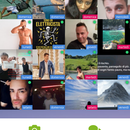
domenica
domenica
domenica
mercoledì
lunedì
venerdì
giovedì
martedì
lunedì
domenica
martedì
venerdì
sabato
domenica
sabato
venerdì