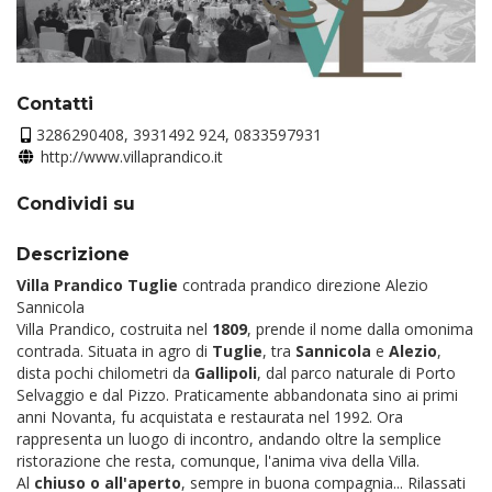
Contatti
3286290408, 3931492 924, 0833597931
http://www.villaprandico.it
Condividi su
Descrizione
Villa Prandico Tuglie
contrada prandico direzione Alezio
Sannicola
Villa Prandico, costruita nel
1809
, prende il nome dalla omonima
contrada. Situata in agro di
Tuglie
, tra
Sannicola
e
Alezio
,
dista pochi chilometri da
Gallipoli
, dal parco naturale di Porto
Selvaggio e dal Pizzo. Praticamente abbandonata sino ai primi
anni Novanta, fu acquistata e restaurata nel 1992. Ora
rappresenta un luogo di incontro, andando oltre la semplice
ristorazione che resta, comunque, l'anima viva della Villa.
Al
chiuso o all'aperto
, sempre in buona compagnia... Rilassati