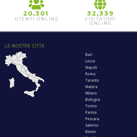
,
,
2
0
3
0
1
3
2
3
3
9
UTENTI ONLINE
VISITATORI
ONLINE
LE NOSTRE CITTÀ
Bari
Lecce
Napoli
Roma
Taranto
Matera
Milano
Bologna
Torino
Parma
Pescara
Salerno
Rimini