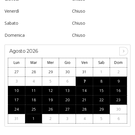
Venerdì
Chiuso
Sabato
Chiuso
Domenica
Chiuso
Agosto 2026
Lun
Mar
Mer
Gio
Ven
Sab
Dom
27
28
29
30
31
1
2
3
4
5
6
7
8
9
10
11
12
13
14
15
16
17
18
19
20
21
22
23
24
25
26
27
28
29
30
31
1
2
3
4
5
6