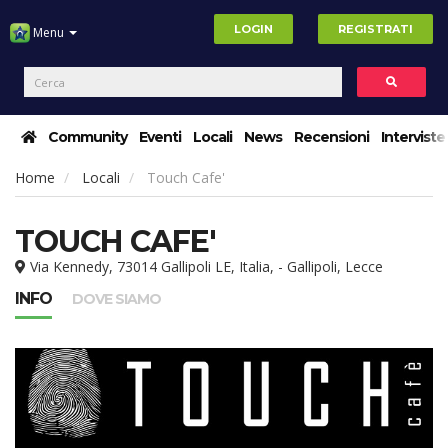
LOGIN
REGISTRATI
Menu
Community
Eventi
Locali
News
Recensioni
Interviste
Home
Locali
Touch Cafe'
TOUCH CAFE'
Via Kennedy, 73014 Gallipoli LE, Italia, - Gallipoli, Lecce
INFO
DOVE SIAMO