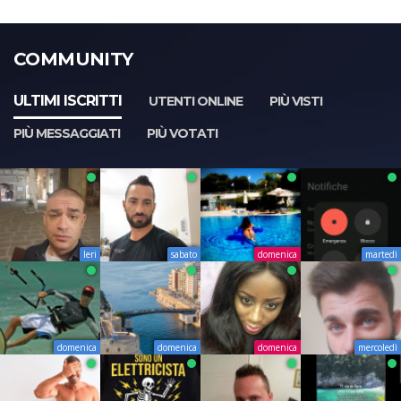
COMMUNITY
ULTIMI ISCRITTI
UTENTI ONLINE
PIÙ VISTI
PIÙ MESSAGGIATI
PIÙ VOTATI
Ieri
sabato
domenica
martedì
domenica
domenica
domenica
mercoledì