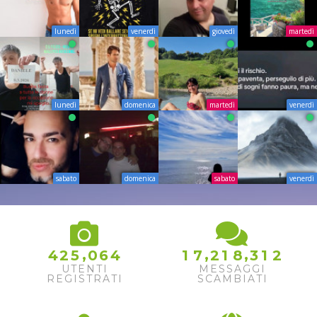
lunedì
venerdì
giovedì
martedì
lunedì
domenica
martedì
venerdì
sabato
domenica
sabato
venerdì
,
,
,
4
2
5
0
6
4
1
7
2
1
8
3
1
2
UTENTI
MESSAGGI
REGISTRATI
SCAMBIATI