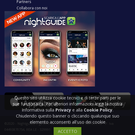
Partners
Collabora con noi
Questo sito utilizza cookie tecnici e di terze parti per le
sue funzionalità. Per ulteriori informazioni leggi la nostra
Informativa sulla
Privacy
e alla
Cookie Policy
.
Chiudendo questo banner o cliccando qualunque suo
elemento acconsenti all'uso dei cookie
©2020 - Nightguide.it gestito da Welabs di Ernesto Carracchia - P. Iva
04493870754, REA LE - 329991
ACCETTO