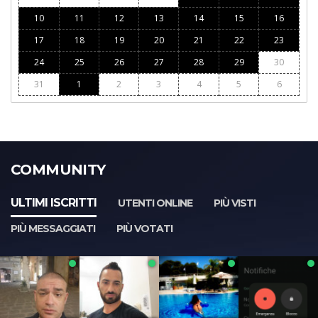
10
11
12
13
14
15
16
17
18
19
20
21
22
23
24
25
26
27
28
29
30
31
1
2
3
4
5
6
COMMUNITY
ULTIMI ISCRITTI
UTENTI ONLINE
PIÙ VISTI
PIÙ MESSAGGIATI
PIÙ VOTATI