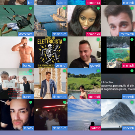
Ieri
sabato
domenica
martedì
domenica
domenica
domenica
mercoledì
lunedì
venerdì
giovedì
martedì
lunedì
domenica
martedì
venerdì
sabato
domenica
sabato
venerdì