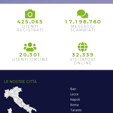
,
,
,
4
2
5
0
6
5
1
7
1
9
8
7
8
0
UTENTI
MESSAGGI
REGISTRATI
SCAMBIATI
,
,
2
0
3
0
1
3
2
3
3
9
UTENTI ONLINE
VISITATORI
ONLINE
LE NOSTRE CITTÀ
Bari
Lecce
Napoli
Roma
Taranto