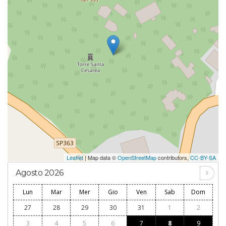
Leaflet
| Map data ©
OpenStreetMap
contributors,
CC-BY-SA
Agosto 2026
Lun
Mar
Mer
Gio
Ven
Sab
Dom
27
28
29
30
31
1
2
3
4
5
6
7
8
9