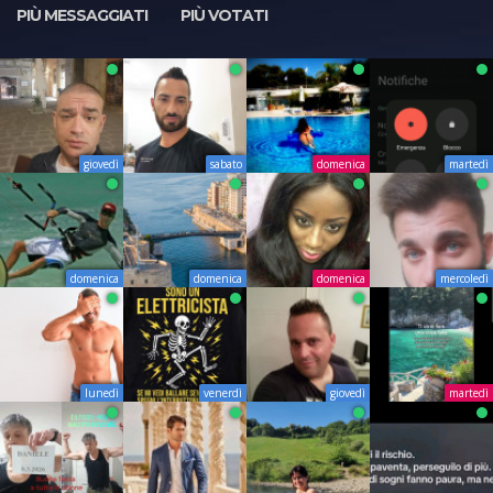
PIÙ MESSAGGIATI
PIÙ VOTATI
giovedì
sabato
domenica
martedì
domenica
domenica
domenica
mercoledì
lunedì
venerdì
giovedì
martedì