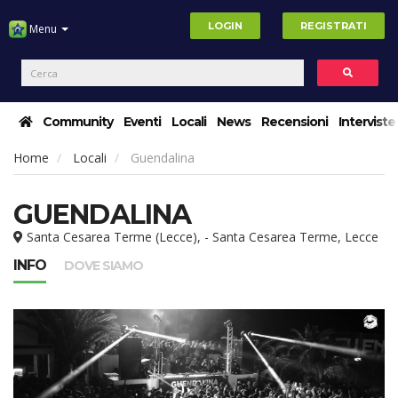
LOGIN
REGISTRATI
Menu
Community
Eventi
Locali
News
Recensioni
Interviste
Home
Locali
Guendalina
GUENDALINA
Santa Cesarea Terme (Lecce), - Santa Cesarea Terme, Lecce
INFO
DOVE SIAMO