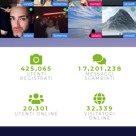
lunedì
domenica
martedì
venerdì
sabato
domenica
sabato
venerdì
,
,
,
4
2
5
0
6
5
1
7
2
0
1
2
3
8
UTENTI
MESSAGGI
REGISTRATI
SCAMBIATI
,
,
2
0
3
0
1
3
2
3
3
9
UTENTI ONLINE
VISITATORI
ONLINE