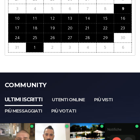
3
4
5
6
7
8
9
10
11
12
13
14
15
16
17
18
19
20
21
22
23
24
25
26
27
28
29
30
31
1
2
3
4
5
6
COMMUNITY
ULTIMI ISCRITTI
UTENTI ONLINE
PIÙ VISTI
PIÙ MESSAGGIATI
PIÙ VOTATI