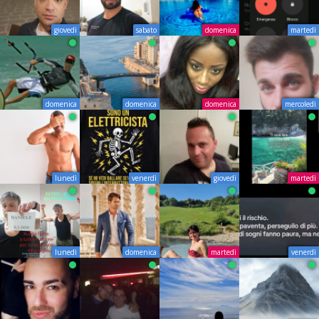
giovedì
sabato
domenica
martedì
domenica
domenica
domenica
mercoledì
lunedì
venerdì
giovedì
martedì
lunedì
domenica
martedì
venerdì