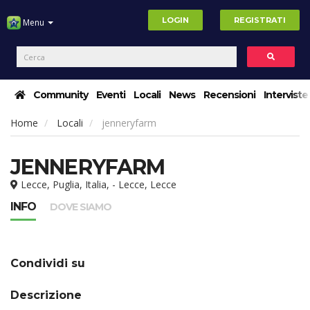
LOGIN
REGISTRATI
Menu
Community
Eventi
Locali
News
Recensioni
Interviste
Home
Locali
jenneryfarm
JENNERYFARM
Lecce, Puglia, Italia, - Lecce, Lecce
INFO
DOVE SIAMO
Condividi su
Descrizione