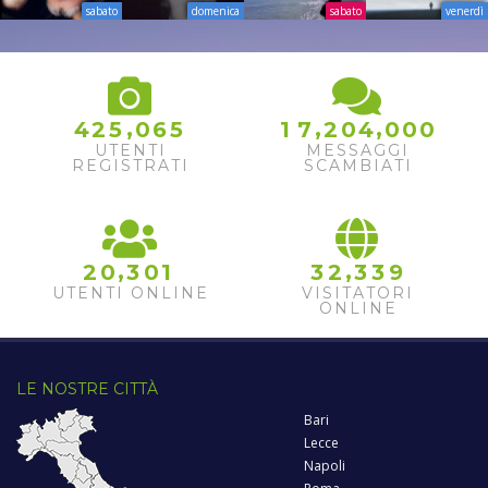
sabato
domenica
sabato
venerdì
,
,
,
4
2
5
0
6
5
1
7
2
0
4
0
0
0
UTENTI
MESSAGGI
REGISTRATI
SCAMBIATI
,
,
2
0
3
0
1
3
2
3
3
9
UTENTI ONLINE
VISITATORI
ONLINE
LE NOSTRE CITTÀ
Bari
Lecce
Napoli