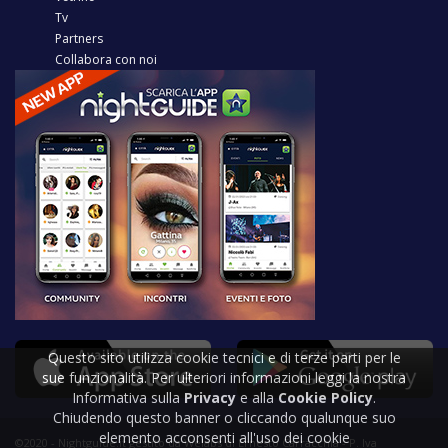
Tv
Partners
Collabora con noi
Questo sito utilizza cookie tecnici e di terze parti per le
sue funzionalità. Per ulteriori informazioni leggi la nostra
Informativa sulla
Privacy
e alla
Cookie Policy
.
Chiudendo questo banner o cliccando qualunque suo
elemento acconsenti all'uso dei cookie
©2020 - Nightguide.it gestito da Welabs di Ernesto Carracchia - P. Iva