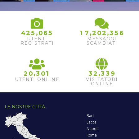
,
,
,
4
2
5
0
6
5
1
7
2
0
2
3
5
6
UTENTI
MESSAGGI
REGISTRATI
SCAMBIATI
,
,
2
0
3
0
1
3
2
3
3
9
UTENTI ONLINE
VISITATORI
ONLINE
LE NOSTRE CITTÀ
Bari
Lecce
Napoli
Roma