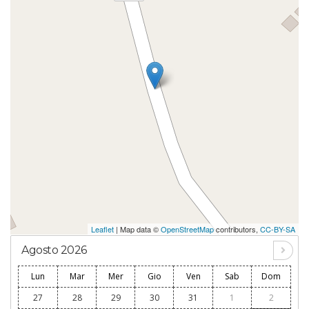
Leaflet
| Map data ©
OpenStreetMap
contributors,
CC-BY-SA
Agosto 2026
Lun
Mar
Mer
Gio
Ven
Sab
Dom
27
28
29
30
31
1
2