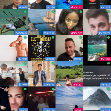
giovedì
sabato
domenica
martedì
domenica
domenica
domenica
mercoledì
lunedì
venerdì
giovedì
martedì
lunedì
domenica
martedì
venerdì
sabato
domenica
sabato
venerdì