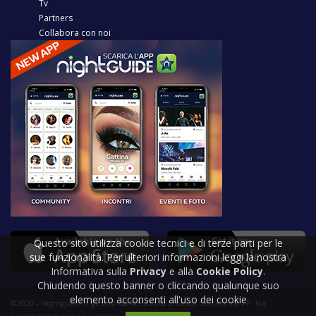
Tv
Partners
Collabora con noi
Questo sito utilizza cookie tecnici e di terze parti per le
sue funzionalità. Per ulteriori informazioni leggi la nostra
Informativa sulla
Privacy
e alla
Cookie Policy
.
Chiudendo questo banner o cliccando qualunque suo
elemento acconsenti all'uso dei cookie
©2020 - Nightguide.it gestito da Welabs di Ernesto Carracchia - P. Iva