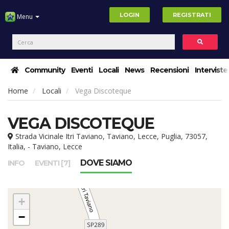
LOGIN
REGISTRATI
Menu
Community
Eventi
Locali
News
Recensioni
Interviste
Home
Locali
Vega Discoteque
VEGA DISCOTEQUE
Strada Vicinale Itri Taviano, Taviano, Lecce, Puglia, 73057,
Italia, - Taviano, Lecce
DOVE SIAMO
INFO
EVENTI [7]
+
−