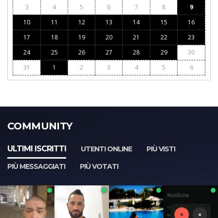
3
4
5
6
7
8
9
10
11
12
13
14
15
16
17
18
19
20
21
22
23
24
25
26
27
28
29
30
31
1
2
3
4
5
6
COMMUNITY
ULTIMI ISCRITTI
UTENTI ONLINE
PIÙ VISTI
PIÙ MESSAGGIATI
PIÙ VOTATI