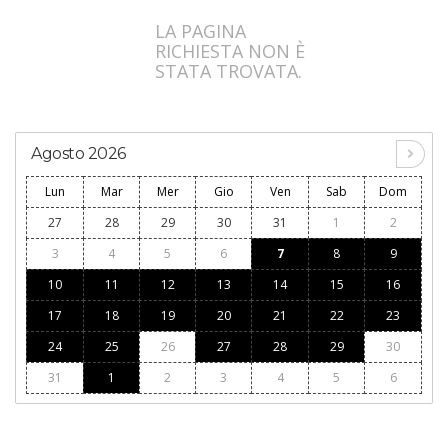
LA PAGINA
RICHIESTA NON È
STATA TROVATA.
Agosto 2026
Lun
Mar
Mer
Gio
Ven
Sab
Dom
27
28
29
30
31
1
2
3
4
5
6
7
8
9
10
11
12
13
14
15
16
17
18
19
20
21
22
23
24
25
26
27
28
29
30
31
1
2
3
4
5
6