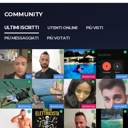
COMMUNITY
ULTIMI ISCRITTI
UTENTI ONLINE
PIÙ VISTI
PIÙ MESSAGGIATI
PIÙ VOTATI
Ieri
sabato
domenica
martedì
domenica
domenica
domenica
mercoledì