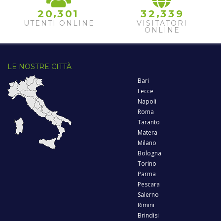
,
,
2
0
3
0
1
3
2
3
3
9
UTENTI ONLINE
VISITATORI
ONLINE
LE NOSTRE CITTÀ
Bari
Lecce
Napoli
Roma
Taranto
Matera
Milano
Bologna
Torino
Parma
Pescara
Salerno
Rimini
Brindisi