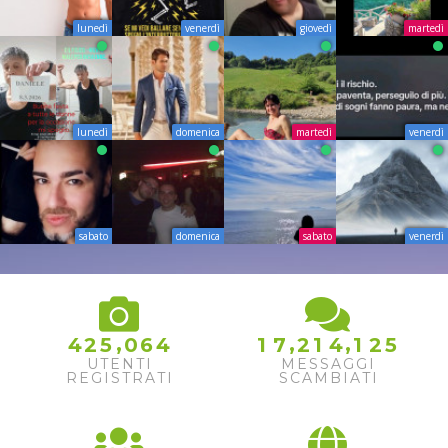
lunedì
venerdì
giovedì
martedì
lunedì
domenica
martedì
venerdì
sabato
domenica
sabato
venerdì
,
,
,
4
2
5
0
6
4
1
7
2
1
4
1
2
5
UTENTI
MESSAGGI
REGISTRATI
SCAMBIATI