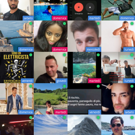
sabato
domenica
martedì
domenica
domenica
domenica
mercoledì
lunedì
venerdì
giovedì
martedì
lunedì
domenica
martedì
venerdì
sabato