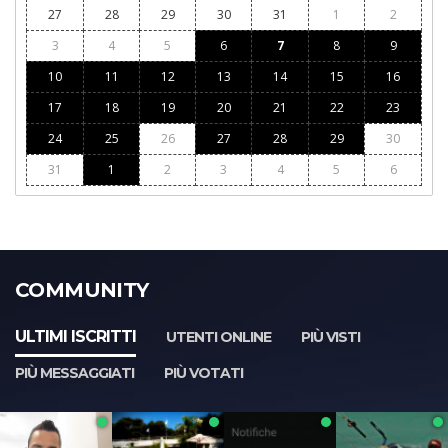
27
28
29
30
31
1
2
3
4
5
6
7
8
9
10
11
12
13
14
15
16
17
18
19
20
21
22
23
24
25
26
27
28
29
30
31
1
2
3
4
5
6
COMMUNITY
ULTIMI ISCRITTI
UTENTI ONLINE
PIÙ VISTI
PIÙ MESSAGGIATI
PIÙ VOTATI