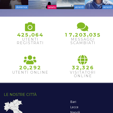
domenica
sabato
venerdì
venerdì
,
,
,
4
2
5
0
6
4
1
7
2
0
3
0
3
5
UTENTI
MESSAGGI
REGISTRATI
SCAMBIATI
,
,
2
0
2
9
2
3
2
3
2
6
UTENTI ONLINE
VISITATORI
ONLINE
LE NOSTRE CITTÀ
Bari
Lecce
Napoli