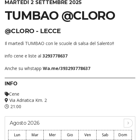
MARTEDÌ 2 SETTEMBRE 2025
TUMBAO @CLORO
@CLORO - LECCE
Il martedì TUMBAO con le scuole di salsa del Salento!!
info cene e liste al
3293778637
Anche su whstapp
Wa.me/393293778637
INFO
Cene
Via Adriatica Km. 2
21:00
Agosto 2026
Lun
Mar
Mer
Gio
Ven
Sab
Dom