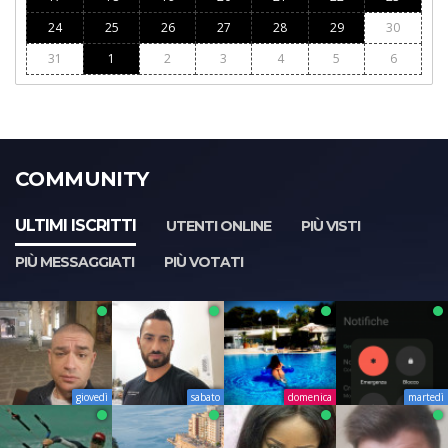
24
25
26
27
28
29
30
31
1
2
3
4
5
6
COMMUNITY
ULTIMI ISCRITTI
UTENTI ONLINE
PIÙ VISTI
PIÙ MESSAGGIATI
PIÙ VOTATI
giovedì
sabato
domenica
martedì