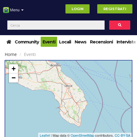
LOGIN
REGISTRATI
Menu
Community
Eventi
Locali
News
Recensioni
Interviste
Home
Eventi
+
−
Leaflet
| Map data ©
OpenStreetMap
contributors,
CC-BY-SA