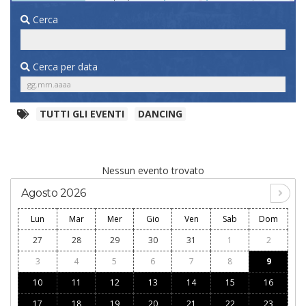
Cerca
Cerca per data
TUTTI GLI EVENTI
DANCING
Nessun evento trovato
Agosto 2026
Lun
Mar
Mer
Gio
Ven
Sab
Dom
27
28
29
30
31
1
2
3
4
5
6
7
8
9
10
11
12
13
14
15
16
17
18
19
20
21
22
23