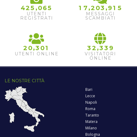
,
,
,
4
2
5
0
6
5
1
7
2
0
3
9
1
5
UTENTI
MESSAGGI
REGISTRATI
SCAMBIATI
,
,
2
0
3
0
1
3
2
3
3
9
UTENTI ONLINE
VISITATORI
ONLINE
LE NOSTRE CITTÀ
Bari
Lecce
Napoli
Roma
Taranto
Matera
Milano
Bologna