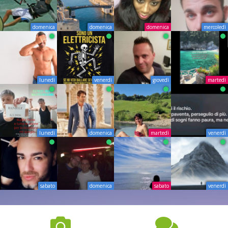
domenica
domenica
domenica
mercoledì
lunedì
venerdì
giovedì
martedì
lunedì
domenica
martedì
venerdì
sabato
domenica
sabato
venerdì