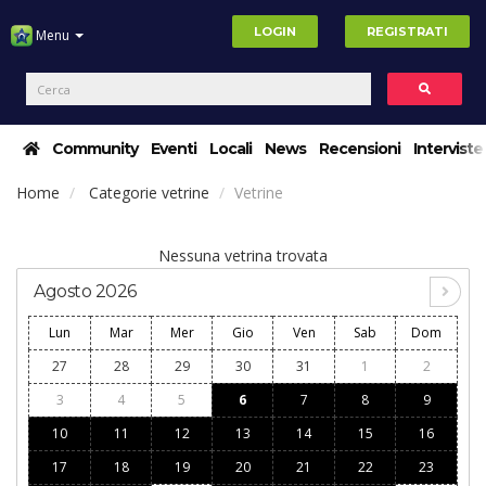
LOGIN
REGISTRATI
Menu
Community
Eventi
Locali
News
Recensioni
Interviste
Home
Categorie vetrine
Vetrine
Nessuna vetrina trovata
Agosto 2026
Lun
Mar
Mer
Gio
Ven
Sab
Dom
27
28
29
30
31
1
2
3
4
5
6
7
8
9
10
11
12
13
14
15
16
17
18
19
20
21
22
23