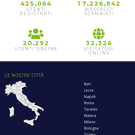
,
,
,
4
2
5
0
6
4
1
7
2
2
6
9
4
2
UTENTI
MESSAGGI
REGISTRATI
SCAMBIATI
,
,
2
0
2
9
2
3
2
3
2
6
UTENTI ONLINE
VISITATORI
ONLINE
LE NOSTRE CITTÀ
Bari
Lecce
Napoli
Roma
Taranto
Matera
Milano
Bologna
Torino