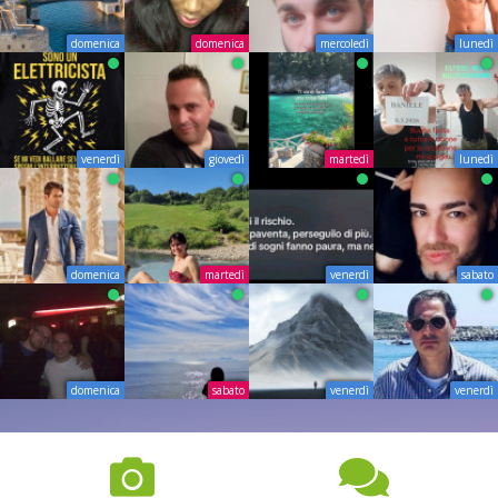
domenica
domenica
mercoledì
lunedì
venerdì
giovedì
martedì
lunedì
domenica
martedì
venerdì
sabato
domenica
sabato
venerdì
venerdì