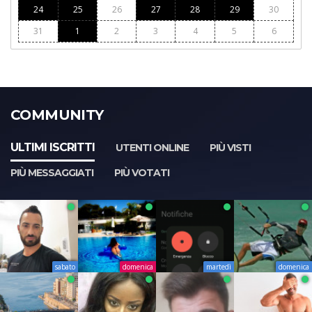
24
25
26
27
28
29
30
31
1
2
3
4
5
6
COMMUNITY
ULTIMI ISCRITTI
UTENTI ONLINE
PIÙ VISTI
PIÙ MESSAGGIATI
PIÙ VOTATI
sabato
domenica
martedì
domenica