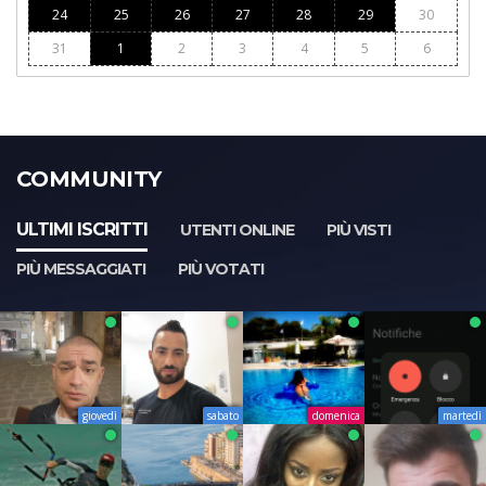
24
25
26
27
28
29
30
31
1
2
3
4
5
6
COMMUNITY
ULTIMI ISCRITTI
UTENTI ONLINE
PIÙ VISTI
PIÙ MESSAGGIATI
PIÙ VOTATI
giovedì
sabato
domenica
martedì