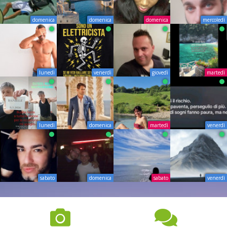
domenica
domenica
domenica
mercoledì
lunedì
venerdì
giovedì
martedì
lunedì
domenica
martedì
venerdì
sabato
domenica
sabato
venerdì