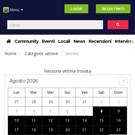
LOGIN
REGISTRATI
Menu
Community
Eventi
Locali
News
Recensioni
Interviste
Home
Categorie vetrine
Vetrine
Nessuna vetrina trovata
Agosto 2026
Lun
Mar
Mer
Gio
Ven
Sab
Dom
27
28
29
30
31
1
2
3
4
5
6
7
8
9
10
11
12
13
14
15
16
17
18
19
20
21
22
23