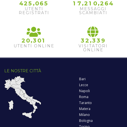
,
,
,
4
2
5
0
6
5
1
7
2
1
0
2
6
4
UTENTI
MESSAGGI
REGISTRATI
SCAMBIATI
,
,
2
0
3
0
1
3
2
3
3
9
UTENTI ONLINE
VISITATORI
ONLINE
LE NOSTRE CITTÀ
Bari
Lecce
Napoli
Roma
Taranto
Matera
Milano
Bologna
Torino