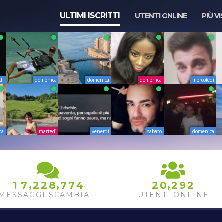
ULTIMI ISCRITTI
UTENTI ONLINE
PIÙ VI
dì
domenica
domenica
domenica
mercoledì
ca
martedì
venerdì
sabato
domenica
,
,
,
1
7
2
2
8
7
7
4
2
0
2
9
2
MESSAGGI SCAMBIATI
UTENTI ONLINE