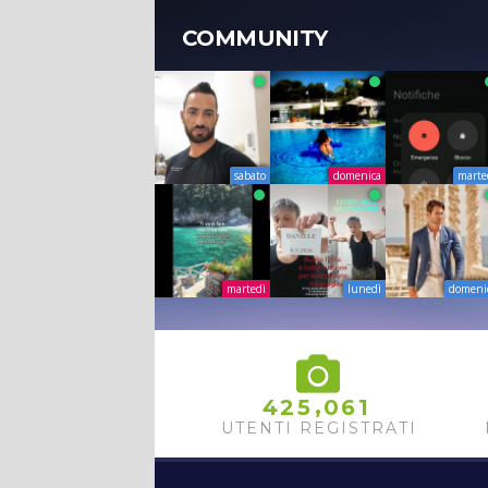
COMMUNITY
sabato
domenica
marte
martedì
lunedì
domeni
,
4
2
5
0
6
1
UTENTI REGISTRATI