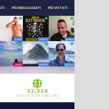
STI
PIÙ MESSAGGIATI
PIÙ VOTATI
lunedì
venerdì
giovedì
sabato
venerdì
venerdì
,
3
2
3
2
6
VISITATORI ONLINE