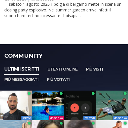
sabato 1 agosto 2026 il bolgia di bergamo mette in scena un
closing party esplosivo. Nel summer garden arriva infatti il
suono hard techno incessante di pisapia...
COMMUNITY
ULTIMI ISCRITTI
UTENTI ONLINE
PIÙ VISTI
PIÙ MESSAGGIATI
PIÙ VOTATI
sabato
domenica
martedì
domenica