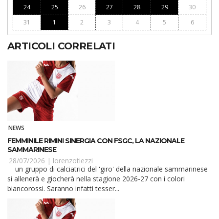
24
25
26
27
28
29
30
31
1
2
3
4
5
6
ARTICOLI CORRELATI
NEWS
FEMMINILE RIMINI SINERGIA CON FSGC, LA NAZIONALE
SAMMARINESE
28/07/2026 |
lorenzotiezzi
un gruppo di calciatrici del 'giro' della nazionale sammarinese
si allenerà e giocherà nella stagione 2026-27 con i colori
biancorossi. Saranno infatti tesser...