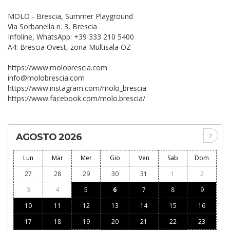
MOLO - Brescia, Summer Playground
Via Sorbanella n. 3, Brescia
Infoline, WhatsApp: +39 333 210 5400
A4: Brescia Ovest, zona Multisala OZ
https://www.molobrescia.com
info@molobrescia.com
https://www.instagram.com/molo_brescia
https://www.facebook.com/molo.brescia/
AGOSTO 2026
Lun
Mar
Mer
Gio
Ven
Sab
Dom
27
28
29
30
31
1
2
3
4
5
6
7
8
9
10
11
12
13
14
15
16
17
18
19
20
21
22
23