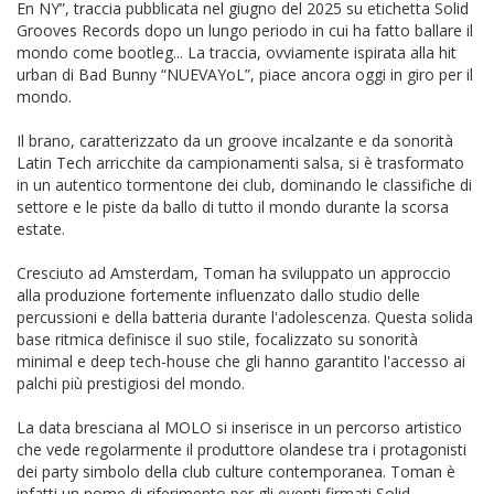
En NY”, traccia pubblicata nel giugno del 2025 su etichetta Solid
Grooves Records dopo un lungo periodo in cui ha fatto ballare il
mondo come bootleg... La traccia, ovviamente ispirata alla hit
urban di Bad Bunny “NUEVAYoL”, piace ancora oggi in giro per il
mondo.
Il brano, caratterizzato da un groove incalzante e da sonorità
Latin Tech arricchite da campionamenti salsa, si è trasformato
in un autentico tormentone dei club, dominando le classifiche di
settore e le piste da ballo di tutto il mondo durante la scorsa
estate.
Cresciuto ad Amsterdam, Toman ha sviluppato un approccio
alla produzione fortemente influenzato dallo studio delle
percussioni e della batteria durante l'adolescenza. Questa solida
base ritmica definisce il suo stile, focalizzato su sonorità
minimal e deep tech-house che gli hanno garantito l'accesso ai
palchi più prestigiosi del mondo.
La data bresciana al MOLO si inserisce in un percorso artistico
che vede regolarmente il produttore olandese tra i protagonisti
dei party simbolo della club culture contemporanea. Toman è
infatti un nome di riferimento per gli eventi firmati Solid