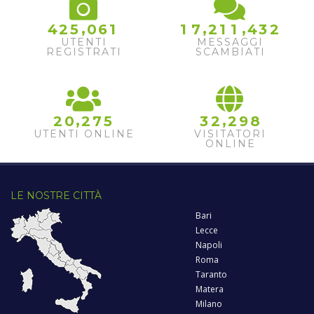
,
,
,
4
2
5
0
6
1
1
7
2
1
1
4
3
2
UTENTI
MESSAGGI
REGISTRATI
SCAMBIATI
,
,
2
0
2
7
5
3
2
2
9
8
UTENTI ONLINE
VISITATORI
ONLINE
LE NOSTRE CITTÀ
Bari
Lecce
Napoli
Roma
Taranto
Matera
Milano