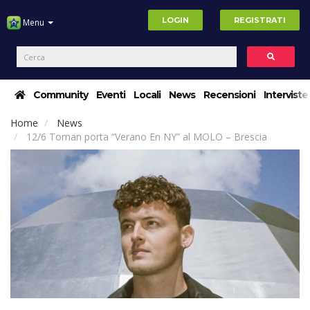
LOGIN
REGISTRATI
Menu
Community
Eventi
Locali
News
Recensioni
Interviste
Home
News
12/6 Toman porta “Verano En NY” al MOLO – Brescia