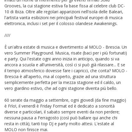
Grooves, la cui stagione estiva fa base fissa al celebre club DC-
10 di Ibiza. Oltre alle regolari apparizioni nell'isola delle Baleari,
l'artista vanta esibizioni nei principali festival europei di musica
elettronica, inclusi i set per il colosso olandese Awakenings.
////
È un'altra estate di musica e divertimento al MOLO - Brescia. Un
vero Summer Playground. Musica, risate (baci per i più fortunati)
e party. Qui l'estate ogni anno inizia in anticipo, quando si va
ancora a scuola e all'università, così ci si può già rilassare... E se
il tempo atmosferico dovesse fare i capricci, che conta? MOLO -
Brescia è all'aperto, ma al coperto, grazie ad una struttura
semplicemente perfetta per la mezza stagione ed il caldo, un
vero giardino estivo, che ad ogni stagione diventa più bello.
60 serate da maggio a settembre, ogni giovedì (da fine maggio)
è Frìo!, il venerdì è Friday Format ed è dedicato a sonorità
diverse e particolari, il sabato sempre eventi da non perdere;
nessuna pausa a Ferragosto (così può ballare qui anche chi
resta in città); tanti top DJ e party molto attesi. L'estate al
MOLO non finisce mai.