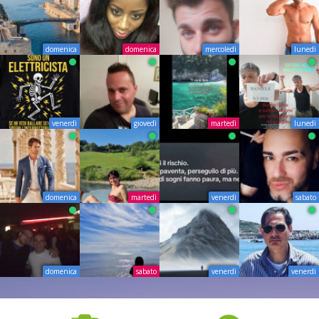
domenica
domenica
mercoledì
lunedì
venerdì
giovedì
martedì
lunedì
domenica
martedì
venerdì
sabato
domenica
sabato
venerdì
venerdì