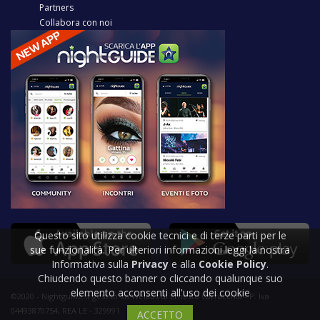
Partners
Collabora con noi
Questo sito utilizza cookie tecnici e di terze parti per le
sue funzionalità. Per ulteriori informazioni leggi la nostra
Informativa sulla
Privacy
e alla
Cookie Policy
.
Chiudendo questo banner o cliccando qualunque suo
elemento acconsenti all'uso dei cookie
©2020 - Nightguide.it gestito da Welabs di Ernesto Carracchia - P. Iva
04493870754, REA LE - 329991
ACCETTO