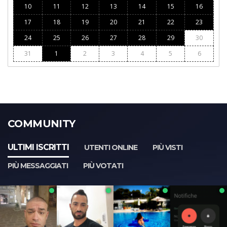
10
11
12
13
14
15
16
17
18
19
20
21
22
23
24
25
26
27
28
29
30
31
1
2
3
4
5
6
COMMUNITY
ULTIMI ISCRITTI
UTENTI ONLINE
PIÙ VISTI
PIÙ MESSAGGIATI
PIÙ VOTATI