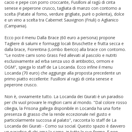
cacio e pepe con porro croccante, Fusilloni al ragù di cinta
senese e peperone crusco, tagliata di manzo con contorno a
scelta (Patate al forno, verdure grigliate, purè o polenta), dolce
e un vino a scelta tra Cabernet Sauvignon (Friuli) o Aglianico
(Campania).
Ecco poi il menu Dalla Brace (60 euro a persona) propone
Tagliere di salumi e formaggi locali Bruschette e frutta secca e
dalla brace, Fiorentina (Lombo Iberico) alla brace con contorno.
"Le nostre carni sono Grass Fed allevati al pascolo e nutriti
esclusivamente ad erba senza uso di antibiotici, ormoni e
OGM", spiega lo staff de La Locanda. Ecco infine il menu
Locanda (70 euro) che aggiunge alla proposta precedente un
primo piatto eccellente: Fusilloni al ragù di cinta senese e
peperone crusco.
Non è, ovviamente tutto. La Locanda dei Giurati è un paradiso
per chi vuol provare le migliori carni al mondo. "Dal colore rosso
ciliegia, la Frisona gallega disponibile in Locanda ha una forte
presenza di grasso che la rende eccezionale nel gusto e
particolarmente succosa al palato", racconta lo staff de La
Locanda dei Giurati - Como sui social. Questo spazio è davvero
un paradiso di chi ama la carne, in tutte le sue forme. E non