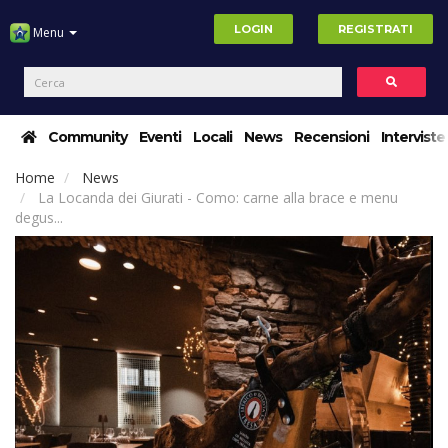
LOGIN
REGISTRATI
Menu
Community
Eventi
Locali
News
Recensioni
Interviste
Home
News
La Locanda dei Giurati - Como: carne alla brace e menu
degus...