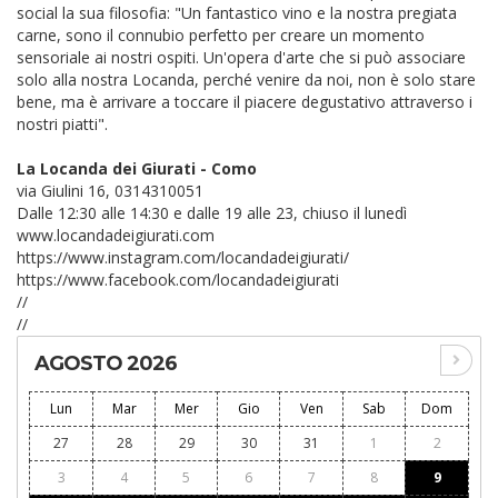
social la sua filosofia: "Un fantastico vino e la nostra pregiata
carne, sono il connubio perfetto per creare un momento
sensoriale ai nostri ospiti. Un'opera d'arte che si può associare
solo alla nostra Locanda, perché venire da noi, non è solo stare
bene, ma è arrivare a toccare il piacere degustativo attraverso i
nostri piatti".
La Locanda dei Giurati - Como
via Giulini 16, 0314310051
Dalle 12:30 alle 14:30 e dalle 19 alle 23, chiuso il lunedì
www.locandadeigiurati.com
https://www.instagram.com/locandadeigiurati/
https://www.facebook.com/locandadeigiurati
//
//
AGOSTO 2026
Lun
Mar
Mer
Gio
Ven
Sab
Dom
27
28
29
30
31
1
2
3
4
5
6
7
8
9