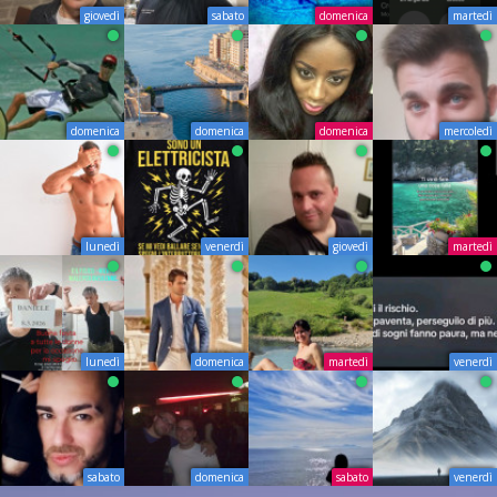
giovedì
sabato
domenica
martedì
domenica
domenica
domenica
mercoledì
lunedì
venerdì
giovedì
martedì
lunedì
domenica
martedì
venerdì
sabato
domenica
sabato
venerdì