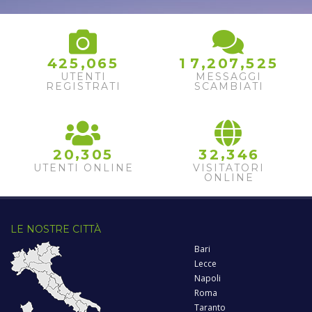
,
,
,
4
2
5
0
6
5
1
7
2
0
7
5
2
5
UTENTI
MESSAGGI
REGISTRATI
SCAMBIATI
,
,
2
0
3
0
5
3
2
3
4
6
UTENTI ONLINE
VISITATORI
ONLINE
LE NOSTRE CITTÀ
Bari
Lecce
Napoli
Roma
Taranto