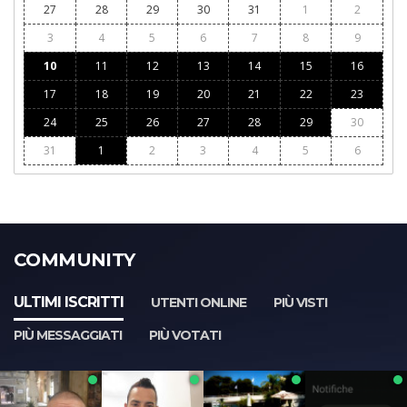
27
28
29
30
31
1
2
3
4
5
6
7
8
9
10
11
12
13
14
15
16
17
18
19
20
21
22
23
24
25
26
27
28
29
30
31
1
2
3
4
5
6
COMMUNITY
ULTIMI ISCRITTI
UTENTI ONLINE
PIÙ VISTI
PIÙ MESSAGGIATI
PIÙ VOTATI