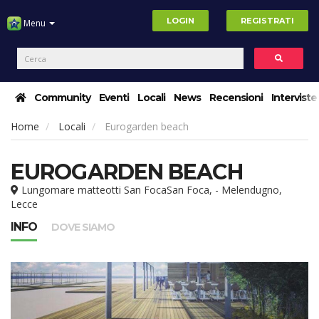
LOGIN
REGISTRATI
Menu
Community
Eventi
Locali
News
Recensioni
Interviste
Home
Locali
Eurogarden beach
EUROGARDEN BEACH
Lungomare matteotti San FocaSan Foca, - Melendugno,
Lecce
INFO
DOVE SIAMO