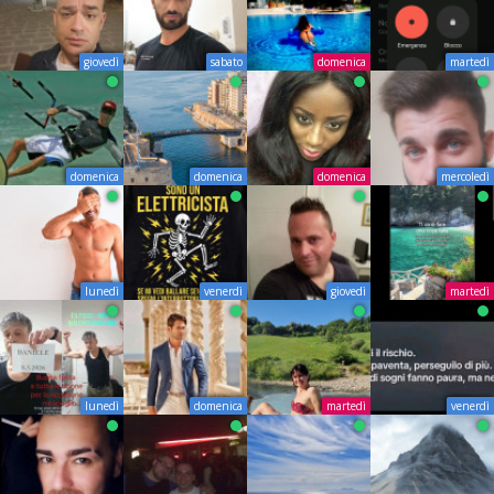
giovedì
sabato
domenica
martedì
domenica
domenica
domenica
mercoledì
lunedì
venerdì
giovedì
martedì
lunedì
domenica
martedì
venerdì