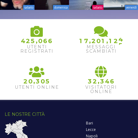
sabato
domenica
sabato
venerdì
4
,
,
,
4
2
5
0
6
6
1
7
2
0
1
1
2
5
UTENTI
MESSAGGI
REGISTRATI
SCAMBIATI
,
,
2
0
3
0
5
3
2
3
4
6
UTENTI ONLINE
VISITATORI
ONLINE
LE NOSTRE CITTÀ
Bari
Lecce
Napoli