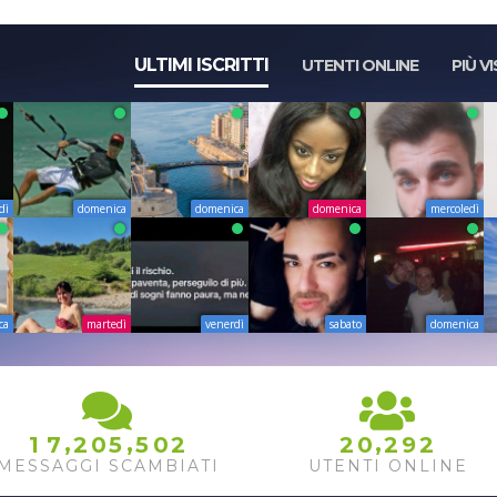
ULTIMI ISCRITTI
UTENTI ONLINE
PIÙ VI
dì
domenica
domenica
domenica
mercoledì
ca
martedì
venerdì
sabato
domenica
,
,
,
1
7
2
0
5
5
0
2
2
0
2
9
2
3
MESSAGGI SCAMBIATI
UTENTI ONLINE
4