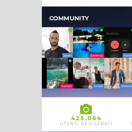
COMMUNITY
sabato
domenica
marte
martedì
lunedì
domeni
,
4
2
5
0
6
4
UTENTI REGISTRATI