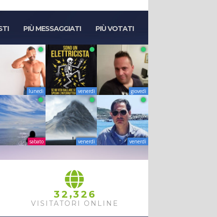
STI
PIÙ MESSAGGIATI
PIÙ VOTATI
lunedì
venerdì
giovedì
sabato
venerdì
venerdì
,
3
2
3
2
6
VISITATORI ONLINE