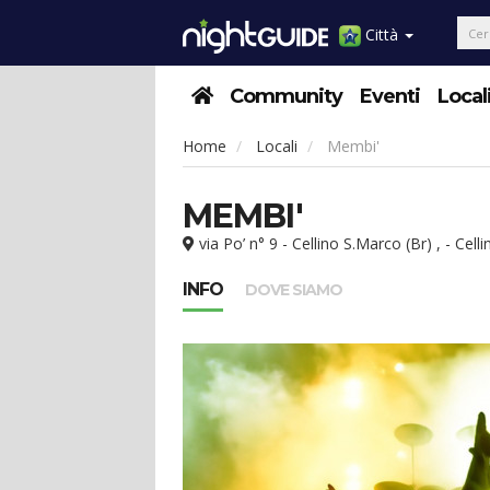
Città
Community
Eventi
Local
Home
Locali
Membi'
MEMBI'
via Po’ n° 9 - Cellino S.Marco (Br) , - Cell
INFO
DOVE SIAMO