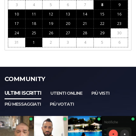
3
4
5
6
7
8
9
10
11
12
13
14
15
16
17
18
19
20
21
22
23
24
25
26
27
28
29
30
31
1
2
3
4
5
6
COMMUNITY
ULTIMI ISCRITTI
UTENTI ONLINE
PIÙ VISTI
PIÙ MESSAGGIATI
PIÙ VOTATI