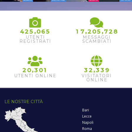
,
,
,
4
2
5
0
6
5
1
7
2
0
5
7
2
8
UTENTI
MESSAGGI
REGISTRATI
SCAMBIATI
,
,
2
0
3
0
1
3
2
3
3
9
UTENTI ONLINE
VISITATORI
ONLINE
LE NOSTRE CITTÀ
Bari
Lecce
Napoli
Roma