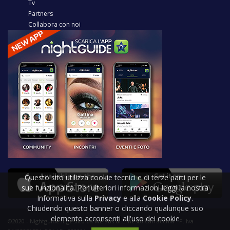
Tv
Partners
Collabora con noi
Questo sito utilizza cookie tecnici e di terze parti per le
sue funzionalità. Per ulteriori informazioni leggi la nostra
Informativa sulla
Privacy
e alla
Cookie Policy
.
Chiudendo questo banner o cliccando qualunque suo
elemento acconsenti all'uso dei cookie
©2020 - Nightguide.it gestito da Welabs di Ernesto Carracchia - P. Iva