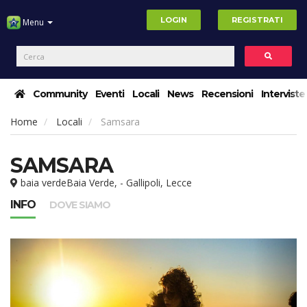
LOGIN
REGISTRATI
Menu
Community
Eventi
Locali
News
Recensioni
Interviste
Home
Locali
Samsara
SAMSARA
baia verdeBaia Verde, - Gallipoli, Lecce
INFO
DOVE SIAMO
,