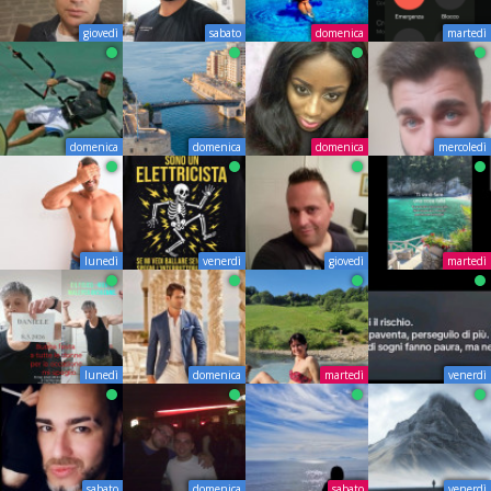
giovedì
sabato
domenica
martedì
domenica
domenica
domenica
mercoledì
lunedì
venerdì
giovedì
martedì
lunedì
domenica
martedì
venerdì
sabato
domenica
sabato
venerdì