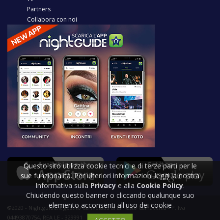
Partners
Collabora con noi
Questo sito utilizza cookie tecnici e di terze parti per le
sue funzionalità. Per ulteriori informazioni leggi la nostra
Informativa sulla
Privacy
e alla
Cookie Policy
.
Chiudendo questo banner o cliccando qualunque suo
elemento acconsenti all'uso dei cookie
©2020 - Nightguide.it gestito da Welabs di Ernesto Carracchia - P. Iva
04493870754, REA LE - 329991