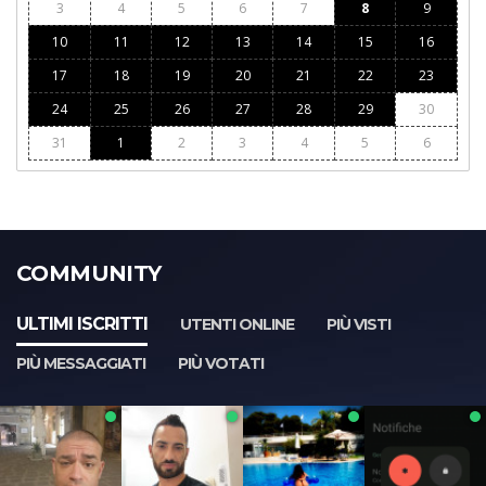
3
4
5
6
7
8
9
10
11
12
13
14
15
16
17
18
19
20
21
22
23
24
25
26
27
28
29
30
31
1
2
3
4
5
6
COMMUNITY
ULTIMI ISCRITTI
UTENTI ONLINE
PIÙ VISTI
PIÙ MESSAGGIATI
PIÙ VOTATI