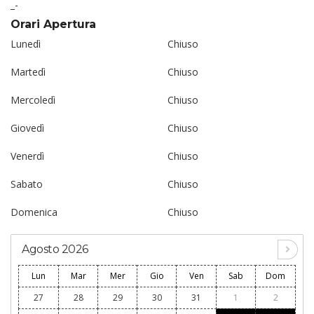
_-
Orari Apertura
Lunedì
Chiuso
Martedì
Chiuso
Mercoledì
Chiuso
Giovedì
Chiuso
Venerdì
Chiuso
Sabato
Chiuso
Domenica
Chiuso
Agosto 2026
Lun
Mar
Mer
Gio
Ven
Sab
Dom
27
28
29
30
31
1
2