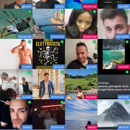
giovedì
sabato
domenica
martedì
domenica
domenica
domenica
mercoledì
lunedì
venerdì
giovedì
martedì
lunedì
domenica
martedì
venerdì
sabato
domenica
sabato
venerdì