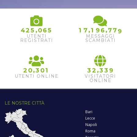
8
,
,
,
4
2
5
0
6
5
1
7
1
9
6
7
7
9
UTENTI
MESSAGGI
REGISTRATI
SCAMBIATI
,
,
2
0
3
0
1
3
2
3
3
9
UTENTI ONLINE
VISITATORI
ONLINE
LE NOSTRE CITTÀ
Bari
Lecce
Napoli
Roma