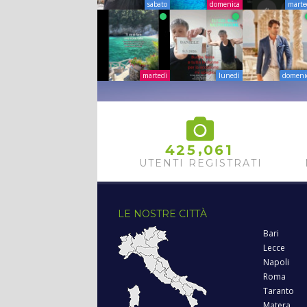
sabato
domenica
marte
martedì
lunedì
domeni
,
4
2
5
0
6
1
UTENTI REGISTRATI
LE NOSTRE CITTÀ
Bari
Lecce
Napoli
Roma
Taranto
Matera