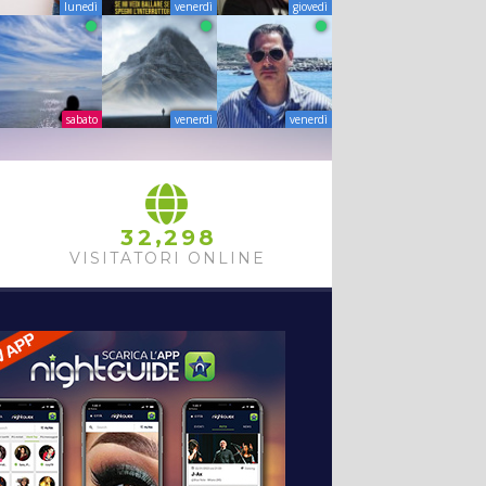
lunedì
venerdì
giovedì
sabato
venerdì
venerdì
,
3
2
2
9
8
VISITATORI ONLINE