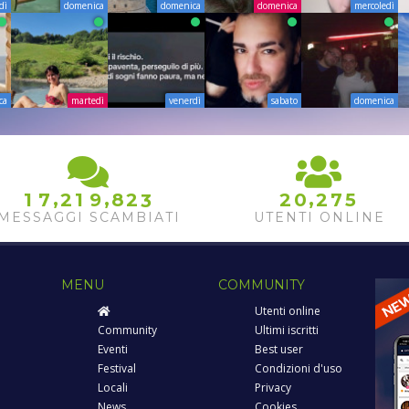
dì
domenica
domenica
domenica
mercoledì
ca
martedì
venerdì
sabato
domenica
0
1
2
3
,
,
,
1
7
2
1
9
8
2
2
0
2
7
5
4
MESSAGGI SCAMBIATI
UTENTI ONLINE
MENU
COMMUNITY
Utenti online
Community
Ultimi iscritti
Eventi
Best user
Festival
Condizioni d'uso
Locali
Privacy
News
Cookies