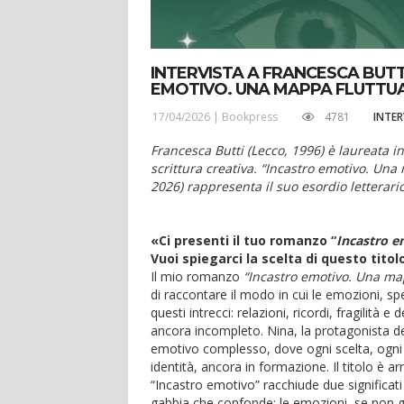
INTERVISTA A FRANCESCA BUT
EMOTIVO. UNA MAPPA FLUTTUAN
17/04/2026 |
Bookpress
4781
INTER
Francesca Butti (Lecco, 1996) è laureata
scrittura creativa. “Incastro emotivo. Un
2026) rappresenta il suo esordio letterario
«Ci presenti il tuo romanzo “
Incastro e
Vuoi spiegarci la scelta di questo tito
Il mio romanzo
“Incastro emotivo. Una ma
di raccontare il modo in cui le emozioni, sp
questi intrecci: relazioni, ricordi, fragilità 
ancora incompleto. Nina, la protagonista 
emotivo complesso, dove ogni scelta, ogni i
identità, ancora in formazione. Il titolo è 
“Incastro emotivo” racchiude due significati
gabbia che confonde: le emozioni, se non ge