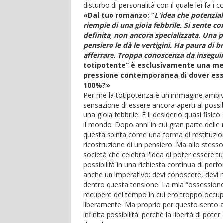
disturbo di personalità con il quale lei fa i
«Dal tuo romanzo: “
L'idea che potenzia
riempie di una gioia febbrile. Si sente c
definita, non ancora specializzata. Una 
pensiero le dà le vertigini. Ha paura di b
afferrare. Troppa conoscenza da insegui
totipotente” è esclusivamente una meta
pressione contemporanea di dover ess
100%?»
Per me la totipotenza è un'immagine ambiva
sensazione di essere ancora aperti al possi
una gioia febbrile. È il desiderio quasi fisic
il mondo. Dopo anni in cui gran parte delle
questa spinta come una forma di restituzione
ricostruzione di un pensiero. Ma allo stes
società che celebra l'idea di poter essere t
possibilità in una richiesta continua di per
anche un imperativo: devi conoscere, devi mi
dentro questa tensione. La mia “ossessione 
recupero del tempo in cui ero troppo occup
liberamente. Ma proprio per questo sento a
infinita possibilità: perché la libertà di po