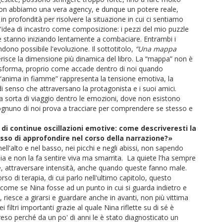
non abbiamo una vera agency, e dunque un potere reale,
n profondità per risolvere la situazione in cui ci sentiamo
e l'idea di incastro come composizione: i pezzi del mio puzzle
me stanno iniziando lentamente a combaciare. Entrambi i
endono possibile l'evoluzione. Il sottotitolo,
“Una mappa
erisce la dimensione più dinamica del libro. La “mappa” non è
trasforma, proprio come accade dentro di noi quando
'“anima in fiamme” rappresenta la tensione emotiva, la
 di senso che attraversano la protagonista e i suoi amici.
a sorta di viaggio dentro le emozioni, dove non esistono
ognuno di noi prova a tracciare per comprendere se stesso e
 di continue oscillazioni emotive: come descriveresti la
sso di approfondire nel corso della narrazione?
»
l'alto e nel basso, nei picchi e negli abissi, non sapendo
ia e non la fa sentire viva ma smarrita. La quiete l'ha sempre
lare, attraversare intensità, anche quando queste fanno male.
o di terapia, di cui parlo nell'ultimo capitolo, questo
' come se Nina fosse ad un punto in cui si guarda indietro e
 riesce a girarsi e guardare anche in avanti, non più vittima
 filtri importanti grazie al quale Nina riflette su di sé è
reso perché da un po' di anni le è stato diagnosticato un