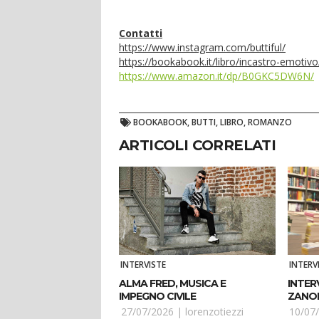
Contatti
https://www.instagram.com/buttiful/
https://bookabook.it/libro/incastro-emotivo
https://www.amazon.it/dp/B0GKC5DW6N/
BOOKABOOK, BUTTI, LIBRO, ROMANZO
ARTICOLI CORRELATI
INTERVISTE
INTERV
ALMA FRED, MUSICA E
INTER
IMPEGNO CIVILE
ZANON
DELLA
27/07/2026 |
lorenzotiezzi
10/07