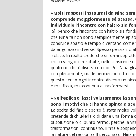
doverlo essere.
«Molti rapporti instaurati da Nina sem
comprende maggiormente sé stessa. Cre
individuale l'incontro con l'altro sia 
Sì, penso che l'incontro con l'altro sia fonda
che Nina fa non sono semplicemente episodi
condivide spazio e tempo diventano come fr
da angolazioni diverse. Spesso pensiamo al
isolato. In realtà credo che si formi sopratt
che ci vengono restituite, nelle tensioni e
qualcuno che è diverso da noi. Per Nina gli a
completamente, ma le permettono di riconos
questo senso ogni incontro diventa un picco
è mai fissa, ma continua a trasformarsi.
«Nell'epilogo, lasci volutamente la sen
sono i motivi che ti hanno spinta a sce
La scelta del finale aperto è stata molto 
pretende di chiuderla o di darle una forma d
di soluzione o di punto fermo, perché la vita
trasformazioni continuano. Il finale sospes
la natura del racconto. Il percorso di Nina