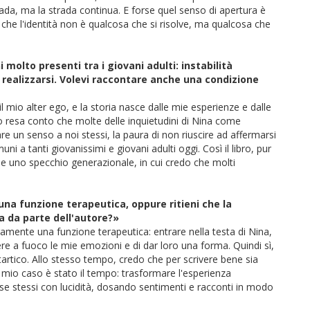
trada, ma la strada continua. E forse quel senso di apertura è
 che l'identità non è qualcosa che si risolve, ma qualcosa che
 molto presenti tra i giovani adulti: instabilità
 realizzarsi. Volevi raccontare anche una condizione
l mio alter ego, e la storia nasce dalle mie esperienze e dalle
 resa conto che molte delle inquietudini di Nina come
dare un senso a noi stessi, la paura di non riuscire ad affermarsi
 a tanti giovanissimi e giovani adulti oggi. Così il libro, pur
 uno specchio generazionale, in cui credo che molti
una funzione terapeutica, oppure ritieni che la
a da parte dell'autore?»
amente una funzione terapeutica: entrare nella testa di Nina,
re a fuoco le mie emozioni e di dar loro una forma. Quindi sì,
artico. Allo stesso tempo, credo che per scrivere bene sia
 mio caso è stato il tempo: trasformare l'esperienza
 se stessi con lucidità, dosando sentimenti e racconti in modo