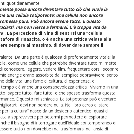
 conti quotidianamente.
lmente possa ancora diventare tutto ciò che vuole la
ome una cellula totipotente: una cellula non ancora
promessa pura. Può ancora essere tutto. E questo
ruciarsi, ma non riesce a fermarsi. C'è troppa vita da
re
”. La percezione di Nina di sentirsi una “cellula
fora di rinascita, o è anche una critica velata alla
ere sempre al massimo, di dover dare sempre il
lente. Da una parte è qualcosa di profondamente vitale: la
bile, come una cellula che potrebbe diventare tutto mi mette
o di conoscere, leggere, vedere film, frequentare corsi, scoprire
 mie energie erano assorbite dal semplice sopravvivere, sento
 della vita: una fame di cultura, di esperienze, di
so tempo c'è anche una consapevolezza critica. Viviamo in una
utto, sapere tutto, fare tutto, e che spesso trasforma questa
formance. E questo mi schiaccia. La totipotenza può diventare
gliorarti, devi non perdere nulla. Nel libro cerco di stare
per la cultura” nasce da un desiderio autentico, quasi di
ata a sopravvivere per potermi permettere di esplorare
nche il bisogno di interrogare quell'ideale contemporaneo di
ter essere tutto non dovrebbe mai trasformarsi nell'ansia di