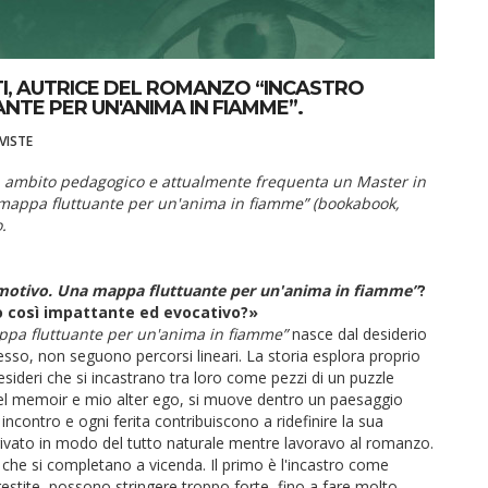
TI, AUTRICE DEL ROMANZO “INCASTRO
TE PER UN'ANIMA IN FIAMME”.
VISTE
 in ambito pedagogico e attualmente frequenta un Master in
a mappa fluttuante per un'anima in fiamme” (bookabook,
.
motivo. Una mappa fluttuante per un'anima in fiamme”
?
lo così impattante ed evocativo?»
ppa fluttuante per un'anima in fiamme”
nasce dal desiderio
esso, non seguono percorsi lineari. La storia esplora proprio
e desideri che si incastrano tra loro come pezzi di un puzzle
del memoir e mio alter ego, si muove dentro un paesaggio
ncontro e ogni ferita contribuiscono a ridefinire la sua
arrivato in modo del tutto naturale mentre lavoravo al romanzo.
 che si completano a vicenda. Il primo è l'incastro come
stite, possono stringere troppo forte, fino a fare molto