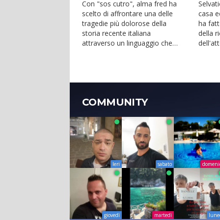
SELVAT
Con "sos cutro", alma fred ha
Selvati
scelto di affrontare una delle
casa e
tragedie più dolorose della
ha fatt
storia recente italiana
della r
attraverso un linguaggio che
dell'at
unisce ricerca musicale e i...
propri t
COMMUNITY
Ieri
sabato
domeni
giovedì
martedì
lune