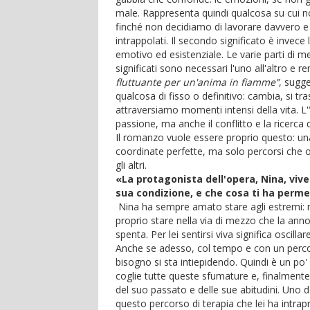
male. Rappresenta quindi qualcosa su cui 
finché non decidiamo di lavorare davvero e i
intrappolati. Il secondo significato è invec
emotivo ed esistenziale. Le varie parti di 
significati sono necessari l'uno all'altro e r
fluttuante per un'anima in fiamme”
, sugg
qualcosa di fisso o definitivo: cambia, si 
attraversiamo momenti intensi della vita. L
passione, ma anche il conflitto e la ricerca
Il romanzo vuole essere proprio questo: un
coordinate perfette, ma solo percorsi che 
gli altri.
«La protagonista dell'opera, Nina, vive
sua condizione, e che cosa ti ha perme
Nina ha sempre amato stare agli estremi: nel
proprio stare nella via di mezzo che la anno
spenta. Per lei sentirsi viva significa oscil
Anche se adesso, col tempo e con un percors
bisogno si sta intiepidendo. Quindi è un po
coglie tutte queste sfumature e, finalmente,
del suo passato e delle sue abitudini. Uno dei
questo percorso di terapia che lei ha intrap