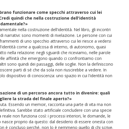
brano funzionare come specchi attraverso cui lei
di quindi che nella costruzione dell'identità
fondamentale?»
mentale nella costruzione dell'identità. Nel libro, gli incontri
 narrativi: sono momenti di rivelazione. Le persone con cui
ammenti di uno specchio attraverso cui lei riesce a vedersi
l'identità come a qualcosa di interno, di autonomo, quasi
utto nella relazione: negli sguardi che riceviamo, nelle parole
 nelle affinità che emergono quando ci confrontiamo con
ltri sono quindi dei passaggi, delle soglie. Non la definiscono
cere parti di sé che da sola non riuscirebbe a vedere. In
lo dispositivo di conoscenza: uno spazio in cui l'identità non
sazione di un percorso ancora tutto in divenire: quali
gliere la strada del finale aperto?
»
voluta. Essendo un memoir, racconta una parte di vita ma non
efinitiva. Sarebbe stato artificiale concludere con una specie
 reale non funziona così: i processi interiori, le domande, le
o nasce proprio da questo: dal desiderio di essere onesta con
 non è concluso perché, non lo è nemmeno quello di chi scrive.