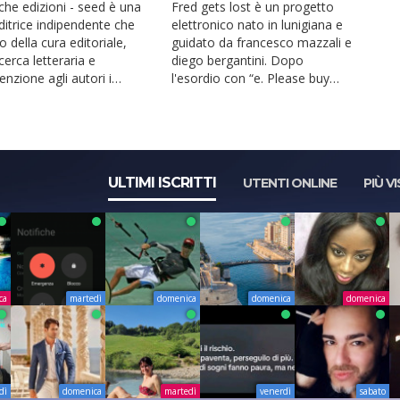
ICHE EDIZIONI – SEED.
NASCE IN LUNIGIANA
che edizioni - seed è una
Fred gets lost è un progetto
ditrice indipendente che
elettronico nato in lunigiana e
o della cura editoriale,
guidato da francesco mazzali e
icerca letteraria e
diego bergantini. Dopo
tenzione agli autori i
l'esordio con “e. Please buy
ratti di...
your seat”, il colle...
ULTIMI ISCRITTI
UTENTI ONLINE
PIÙ VI
ca
martedì
domenica
domenica
domenica
dì
domenica
martedì
venerdì
sabato