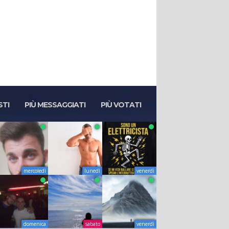
STI
PIÙ MESSAGGIATI
PIÙ VOTATI
mercoledì
lunedì
venerdì
domenica
sabato
venerdì