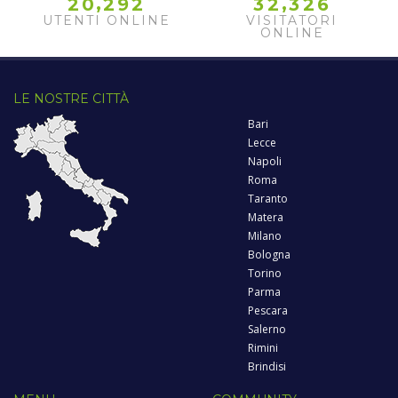
,
,
2
0
2
9
2
3
2
3
2
6
UTENTI ONLINE
VISITATORI
ONLINE
LE NOSTRE CITTÀ
Bari
Lecce
Napoli
Roma
Taranto
Matera
Milano
Bologna
Torino
Parma
Pescara
Salerno
Rimini
Brindisi