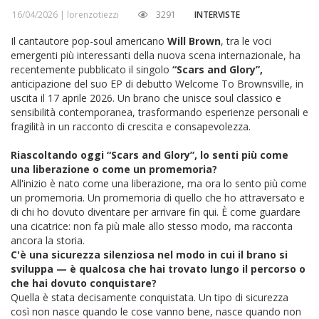
16/04/2026 |
lorenzotiezzi
3291
INTERVISTE
Il cantautore pop-soul americano
Will Brown
, tra le voci
emergenti più interessanti della nuova scena internazionale, ha
recentemente pubblicato il singolo
“Scars and Glory”
,
anticipazione del suo EP di debutto
Welcome To Brownsville
, in
uscita il 17 aprile 2026. Un brano che unisce soul classico e
sensibilità contemporanea, trasformando esperienze personali e
fragilità in un racconto di crescita e consapevolezza.
Riascoltando oggi “Scars and Glory”, lo senti più come
una liberazione o come un promemoria?
All'inizio è nato come una liberazione, ma ora lo sento più come
un promemoria. Un promemoria di quello che ho attraversato e
di chi ho dovuto diventare per arrivare fin qui. È come guardare
una cicatrice: non fa più male allo stesso modo, ma racconta
ancora la storia.
C'è una sicurezza silenziosa nel modo in cui il brano si
sviluppa — è qualcosa che hai trovato lungo il percorso o
che hai dovuto conquistare?
Quella è stata decisamente conquistata. Un tipo di sicurezza
così non nasce quando le cose vanno bene, nasce quando non