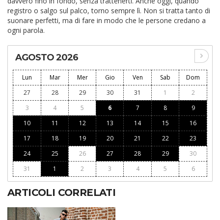
davvero fino in fondo, senza trattenerti. Anche oggi, quando
registro o salgo sul palco, torno sempre lì. Non si tratta tanto di
suonare perfetti, ma di fare in modo che le persone credano a
ogni parola.
AGOSTO 2026
Lun
Mar
Mer
Gio
Ven
Sab
Dom
27
28
29
30
31
1
2
3
4
5
6
7
8
9
10
11
12
13
14
15
16
17
18
19
20
21
22
23
24
25
26
27
28
29
30
31
1
2
3
4
5
6
ARTICOLI CORRELATI