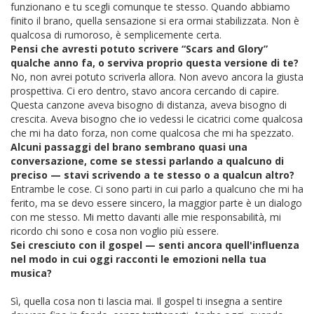
funzionano e tu scegli comunque te stesso. Quando abbiamo
finito il brano, quella sensazione si era ormai stabilizzata. Non è
qualcosa di rumoroso, è semplicemente certa.
Pensi che avresti potuto scrivere “Scars and Glory”
qualche anno fa, o serviva proprio questa versione di te?
No, non avrei potuto scriverla allora. Non avevo ancora la giusta
prospettiva. Ci ero dentro, stavo ancora cercando di capire.
Questa canzone aveva bisogno di distanza, aveva bisogno di
crescita. Aveva bisogno che io vedessi le cicatrici come qualcosa
che mi ha dato forza, non come qualcosa che mi ha spezzato.
Alcuni passaggi del brano sembrano quasi una
conversazione, come se stessi parlando a qualcuno di
preciso — stavi scrivendo a te stesso o a qualcun altro?
Entrambe le cose. Ci sono parti in cui parlo a qualcuno che mi ha
ferito, ma se devo essere sincero, la maggior parte è un dialogo
con me stesso. Mi metto davanti alle mie responsabilità, mi
ricordo chi sono e cosa non voglio più essere.
Sei cresciuto con il gospel — senti ancora quell'influenza
nel modo in cui oggi racconti le emozioni nella tua
musica?
Sì, quella cosa non ti lascia mai. Il gospel ti insegna a sentire