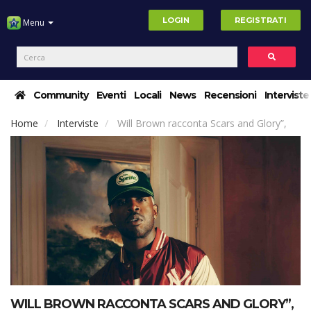
LOGIN
REGISTRATI
Menu
Community
Eventi
Locali
News
Recensioni
Interviste
Home
Interviste
Will Brown racconta Scars and Glory”,
WILL BROWN RACCONTA SCARS AND GLORY”,