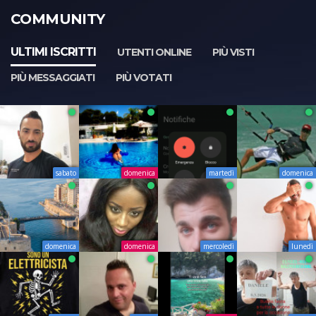
COMMUNITY
ULTIMI ISCRITTI
UTENTI ONLINE
PIÙ VISTI
PIÙ MESSAGGIATI
PIÙ VOTATI
sabato
domenica
martedì
domenica
domenica
domenica
mercoledì
lunedì