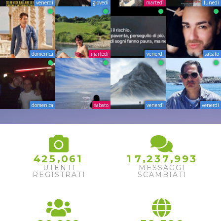
venerdì
giovedì
martedì
lunedì
domenica
martedì
venerdì
sabato
domenica
sabato
venerdì
venerdì
,
,
,
4
2
5
0
6
1
1
7
2
3
7
9
9
3
UTENTI
MESSAGGI
REGISTRATI
SCAMBIATI