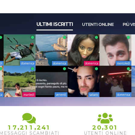
ULTIMI ISCRITTI
UTENTI ONLINE
PIÙ VI
dì
domenica
domenica
domenica
mercoledì
ca
martedì
venerdì
sabato
domenica
,
,
,
1
7
2
1
1
2
4
1
2
0
3
0
1
MESSAGGI SCAMBIATI
UTENTI ONLINE