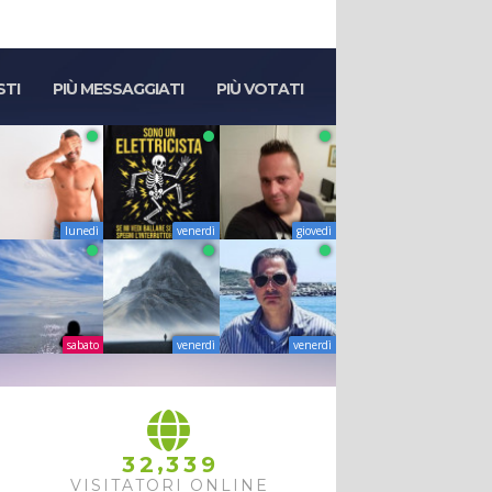
STI
PIÙ MESSAGGIATI
PIÙ VOTATI
lunedì
venerdì
giovedì
sabato
venerdì
venerdì
,
3
2
3
3
9
VISITATORI ONLINE