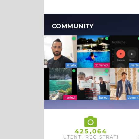
COMMUNITY
sabato
domenica
marte
martedì
lunedì
domeni
,
4
2
5
0
6
4
UTENTI REGISTRATI