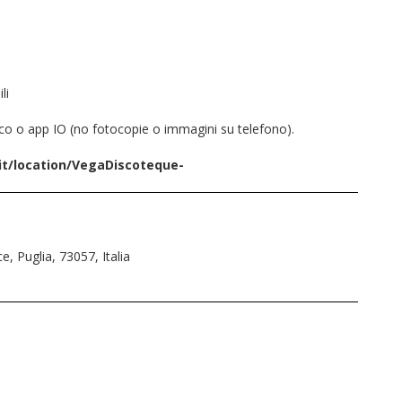
li
ico o app IO (no fotocopie o immagini su telefono).
it/location/VegaDiscoteque-
e, Puglia, 73057, Italia