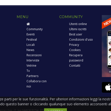
MENU
COMMUNITY
Utenti online
Community
Ultimi iscritti
Eventi
Best user
Festival
Condizioni d'uso
Locali
Privacy
News
Cookies
Recensioni
Recupera
Interviste
password
Vetrine
Contatti
Tv
Partners
Collabora con
noi
rze parti per le sue funzionalità. Per ulteriori informazioni leggi la nos
ndo questo banner o cliccando qualunque suo elemento acconsenti all
arracchia - P. Iva 04493870754, REA LE - 329991