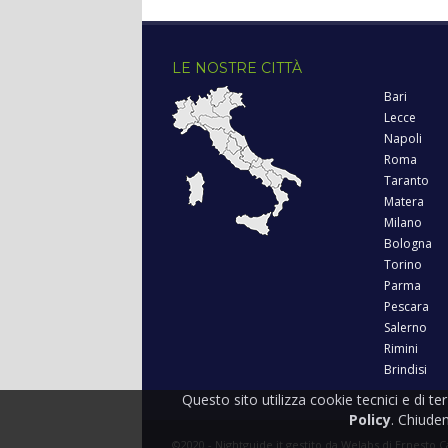
LE NOSTRE CITTÀ
Bari
Lecce
Napoli
Roma
Taranto
Matera
Milano
Bologna
Torino
Parma
Pescara
Salerno
Rimini
Brindisi
Questo sito utilizza cookie tecnici e di te
Policy
. Chiude
©2020 - Nightguide.it gestito da Welabs di Ernesto C