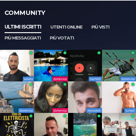
COMMUNITY
ULTIMI ISCRITTI
UTENTI ONLINE
PIÙ VISTI
PIÙ MESSAGGIATI
PIÙ VOTATI
sabato
domenica
martedì
domenica
domenica
domenica
mercoledì
lunedì