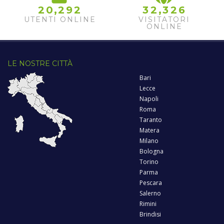
,
,
2
0
2
9
2
3
2
3
2
6
UTENTI ONLINE
VISITATORI
ONLINE
LE NOSTRE CITTÀ
Bari
Lecce
Napoli
Roma
Taranto
Matera
Milano
Bologna
Torino
Parma
Pescara
Salerno
Rimini
Brindisi