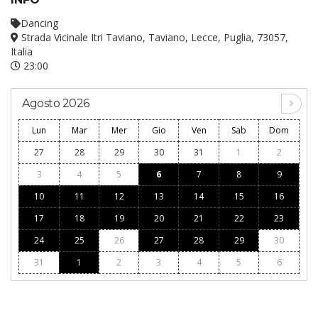
Dancing
Strada Vicinale Itri Taviano, Taviano, Lecce, Puglia, 73057,
Italia
23:00
Agosto 2026
Lun
Mar
Mer
Gio
Ven
Sab
Dom
27
28
29
30
31
1
2
3
4
5
6
7
8
9
10
11
12
13
14
15
16
17
18
19
20
21
22
23
24
25
26
27
28
29
30
31
1
2
3
4
5
6