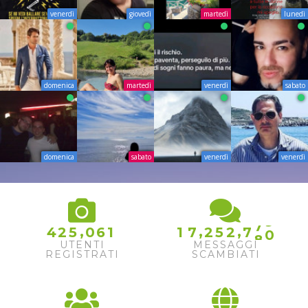
venerdì
giovedì
martedì
lunedì
domenica
martedì
venerdì
sabato
domenica
sabato
venerdì
venerdì
8
9
0
7
1
,
,
,
4
2
5
0
6
1
1
7
2
5
2
7
8
2
UTENTI
MESSAGGI
REGISTRATI
SCAMBIATI