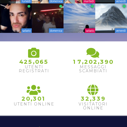
lunedì
domenica
martedì
venerdì
sabato
domenica
sabato
venerdì
,
,
,
4
2
5
0
6
5
1
7
2
0
2
3
9
0
UTENTI
MESSAGGI
REGISTRATI
SCAMBIATI
,
,
2
0
3
0
1
3
2
3
3
9
UTENTI ONLINE
VISITATORI
ONLINE