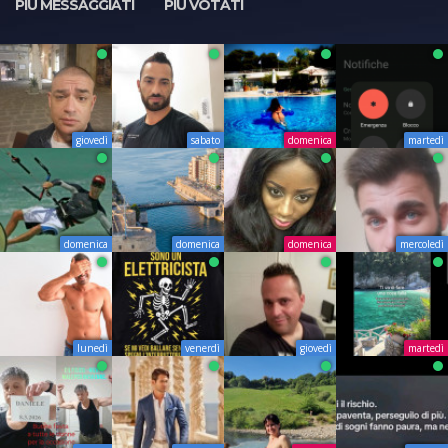
PIÙ MESSAGGIATI
PIÙ VOTATI
giovedì
sabato
domenica
martedì
domenica
domenica
domenica
mercoledì
lunedì
venerdì
giovedì
martedì