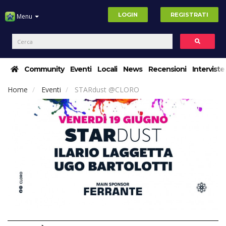
LOGIN
REGISTRATI
Menu
Community
Eventi
Locali
News
Recensioni
Interviste
Home
Eventi
STARdust @CLORO