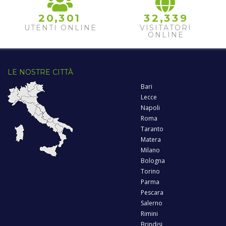
,
,
2
0
3
0
1
3
2
3
3
9
UTENTI ONLINE
VISITATORI
ONLINE
LE NOSTRE CITTÀ
Bari
Lecce
Napoli
Roma
Taranto
Matera
Milano
Bologna
Torino
Parma
Pescara
Salerno
Rimini
Brindisi