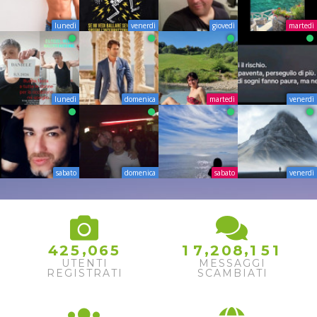
lunedì
venerdì
giovedì
martedì
lunedì
domenica
martedì
venerdì
sabato
domenica
sabato
venerdì
,
,
,
4
2
5
0
6
5
1
7
2
0
8
1
5
1
UTENTI
MESSAGGI
REGISTRATI
SCAMBIATI