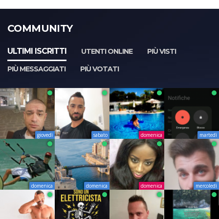
COMMUNITY
ULTIMI ISCRITTI
UTENTI ONLINE
PIÙ VISTI
PIÙ MESSAGGIATI
PIÙ VOTATI
giovedì
sabato
domenica
martedì
domenica
domenica
domenica
mercoledì