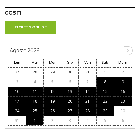
COSTI
TICKETS ONLINE
Agosto 2026
Lun
Mar
Mer
Gio
Ven
Sab
Dom
27
28
29
30
31
1
2
3
4
5
6
7
8
9
10
11
12
13
14
15
16
17
18
19
20
21
22
23
24
25
26
27
28
29
30
31
1
2
3
4
5
6