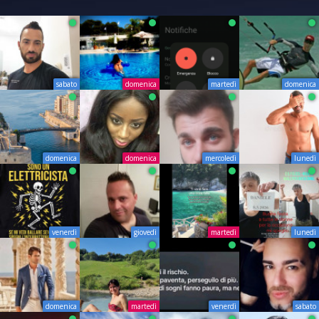
sabato
domenica
martedì
domenica
domenica
domenica
mercoledì
lunedì
venerdì
giovedì
martedì
lunedì
domenica
martedì
venerdì
sabato