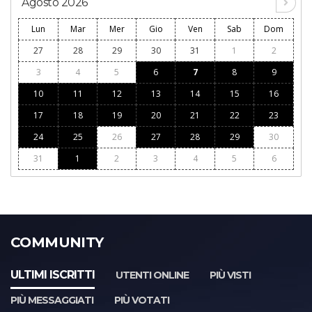
Agosto 2026
Lun
Mar
Mer
Gio
Ven
Sab
Dom
27
28
29
30
31
1
2
3
4
5
6
7
8
9
10
11
12
13
14
15
16
17
18
19
20
21
22
23
24
25
26
27
28
29
30
31
1
2
3
4
5
6
COMMUNITY
ULTIMI ISCRITTI
UTENTI ONLINE
PIÙ VISTI
PIÙ MESSAGGIATI
PIÙ VOTATI