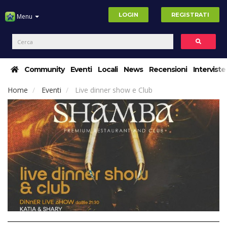
LOGIN
REGISTRATI
Menu
Community
Eventi
Locali
News
Recensioni
Interviste
Home
Eventi
Live dinner show e Club