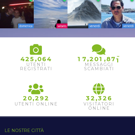
domenica
sabato
venerdì
venerdì
0
1
,
,
,
4
2
5
0
6
4
1
7
2
0
1
8
7
2
UTENTI
MESSAGGI
REGISTRATI
SCAMBIATI
,
,
2
0
2
9
2
3
2
3
2
6
UTENTI ONLINE
VISITATORI
ONLINE
LE NOSTRE CITTÀ